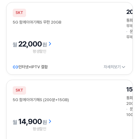
20G
SKT
통화
5G 함께이야기해S 무한 20GB
무제한
문자
무제한
22,000
원
평생할인
인터넷+IPTV 결합
자세히보기
15G
SKT
통화
5G 함께이야기해S (200분+15GB)
200분
문자
100건
14,900
원
평생할인