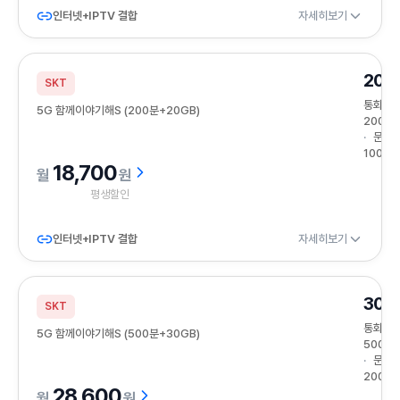
인터넷+IPTV 결합
자세히보기
20G
SKT
통화
5G 함께이야기해S (200분+20GB)
200분
문자
100건
18,700
원
평생할인
인터넷+IPTV 결합
자세히보기
30G
SKT
통화
5G 함께이야기해S (500분+30GB)
500분
문자
200건
28,600
원