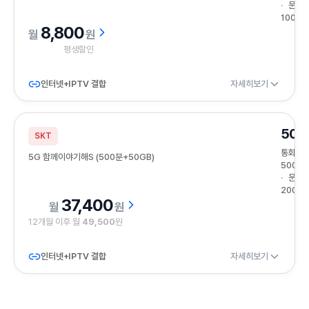
문자
100건
8,800
원
평생할인
인터넷+IPTV 결합
자세히보기
50G
SKT
통화
5G 함께이야기해S (500분+50GB)
500분
문자
200건
37,400
원
12개월 이후 월
49,500
원
인터넷+IPTV 결합
자세히보기