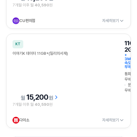
7개월 이후 월
40,590
원
CU편의점
자세히보기
11G
KT
2GB
이야기K 데이터 11GB+(밀리의서재)
+
3Mbp
속도
무제한
통화
무제한
문자
무제한
15,200
원
7개월 이후 월
40,590
원
다이소
자세히보기