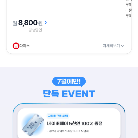
무제한
문자
무제한
8,800
원
평생할인
다이소
자세히보기
배경이미지
7월에만 단독 EVENT