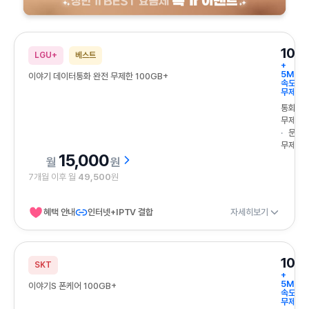
상반기 BEST 요금제 특가 이벤트
100
LGU+
베스트
+
5Mbp
이야기 데이터통화 완전 무제한 100GB+
속도
무제한
통화
무제한
문자
무제한
15,000
원
7개월 이후 월
49,500
원
혜택 안내
인터넷+IPTV 결합
자세히보기
100
SKT
+
5Mbp
이야기S 폰케어 100GB+
속도
무제한