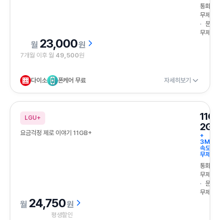
통화
무제한
문자
무제한
23,000
원
7개월 이후 월
49,500
원
다이소
폰케어 무료
자세히보기
11G
LGU+
2GB
요금걱정 제로 이야기 11GB+
+
3Mbp
속도
무제한
통화
무제한
문자
무제한
24,750
원
평생할인