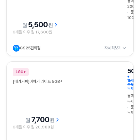
통화
200분
문자
100건
5,500
원
6개월 이후 월
17,600
원
GS25편의점
자세히보기
5GB
LGU+
+
1Mbps
[메가커피]이야기 라이트 5GB+
속도
무제한
통화
무제한
문자
무제한
7,700
원
6개월 이후 월
20,900
원