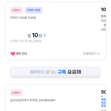
10G
LGU+
이야기 추천
통화
이야기 10GB 100분
100분
문자
100건
10
원
6개월 이후 월
19,250
원
혜택 안내
자세히보기
혜택까지 챙기는 구독 요금제
5GB
LGU+
+
1Mbps
[GS25]이야기 라이트 200분5GB+
속도
무제한