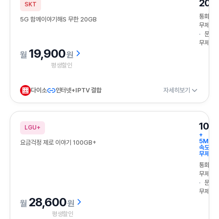
20G
SKT
통화
5G 함께이야기해S 무한 20GB
무제한
문자
무제한
19,900
원
평생할인
다이소
인터넷+IPTV 결합
자세히보기
100
LGU+
+
5Mbp
요금걱정 제로 이야기 100GB+
속도
무제한
통화
무제한
문자
무제한
28,600
원
평생할인