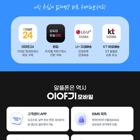
기다림 제로, 개통은 바로! 배송보다 빠른 셀프개통 아직 유심이 없다면?
이마트24 - 가까운 편의점에서 바로 구매 원칩 - 지하철역 자판기에서 간
배경이미지