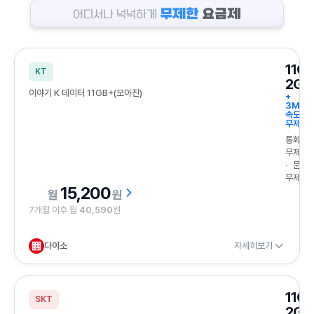
어디서나 넉넉하게 무제한 요금제
11G
KT
2GB
이야기 K 데이터 11GB+(모아진)
+
3Mbp
속도
무제한
통화
무제한
문자
무제한
15,200
원
7개월 이후 월
40,590
원
다이소
자세히보기
11G
SKT
2GB