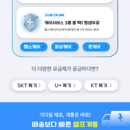
네이버페이 2만원 100 증정 이야기 라이트 7GB 이야기 스탠다드 11GB
자사몰 단독 혜택 케어서비스 3종 중 택1 평생무료 헬스케어, 피싱케어, 폰
배경이미지
헬스케어
피싱케어
폰케어
배경이미
배경이미지