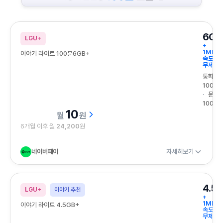
가성비 끝판왕 100원 요금제
6GB
LGU+
+
1Mbps
이야기 라이트 100분6GB+
속도
무제한
통화
100분
문자
100건
10
원
6개월 이후 월
24,200
원
네이버페이
자세히보기
4.5
LGU+
이야기 추천
+
1Mbps
이야기 라이트 4.5GB+
속도
무제한