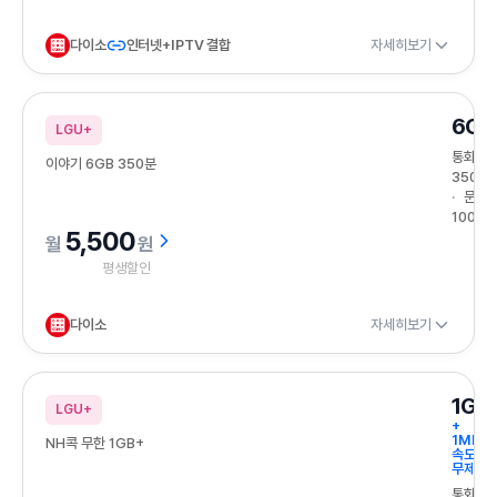
다이소
인터넷+IPTV 결합
자세히보기
6GB
LGU+
통화
이야기 6GB 350분
350분
문자
100건
5,500
원
평생할인
다이소
자세히보기
1GB
LGU+
+
1Mbps
NH콕 무한 1GB+
속도
무제한
통화