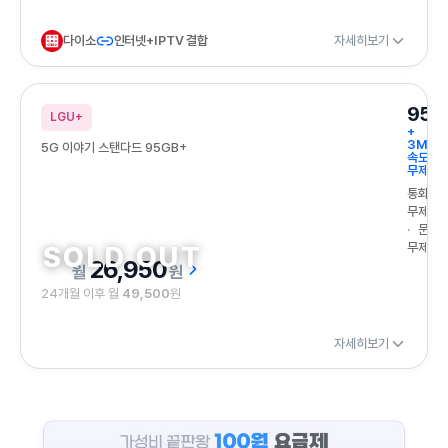
다이소
인터넷+IPTV 결합
자세히보기
95G
LGU+
+
3Mbp
5G 이야기 스탠다드 95GB+
속도
무제한
통화
무제한
문자
무제한
26,950
원
24개월 이후 월
49,500
원
자세히보기