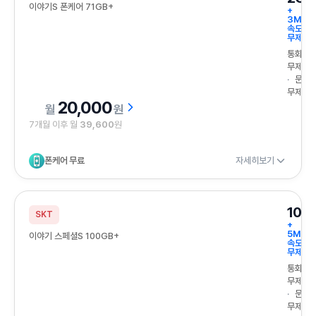
이야기S 폰케어 71GB+
+
3Mbp
속도
무제한
통화
무제한
문자
무제한
20,000
원
7개월 이후 월
39,600
원
폰케어 무료
자세히보기
100
SKT
+
5Mbp
이야기 스페셜S 100GB+
속도
무제한
통화
무제한
문자
무제한