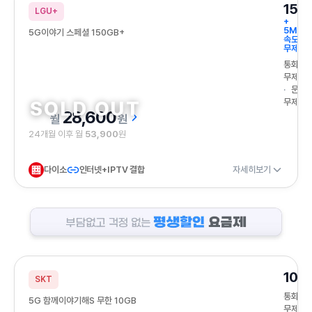
150
LGU+
+
5Mbp
5G이야기 스페셜 150GB+
속도
무제한
통화
무제한
문자
무제한
28,600
원
24개월 이후 월
53,900
원
다이소
인터넷+IPTV 결합
자세히보기
부담없고 걱정 없는 평생할인 요금제
10G
SKT
통화
5G 함께이야기해S 무한 10GB
무제한