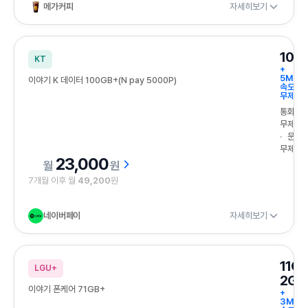
메가커피
자세히보기
100
KT
+
5Mbp
이야기 K 데이터 100GB+(N pay 5000P)
속도
무제한
통화
무제한
문자
무제한
23,000
원
7개월 이후 월
49,200
원
네이버페이
자세히보기
11G
LGU+
2GB
이야기 폰케어 71GB+
+
3Mbp