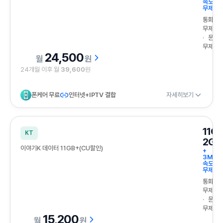
속도
무제한
통화
무제한
문자
무제한
24,500
원
24개월 이후 월
39,600
원
폰케어 무료
인터넷+IPTV 결합
자세히보기
11G
KT
2GB
이야기K 데이터 11GB+(CU할인)
+
3Mbp
속도
무제한
통화
무제한
문자
무제한
15,200
원