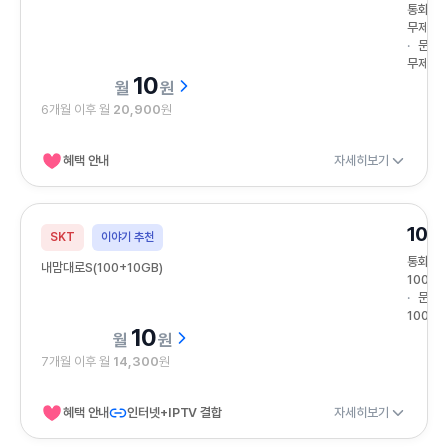
통화
무제한
문자
무제한
10
원
6개월 이후 월
20,900
원
혜택 안내
자세히보기
10G
SKT
이야기 추천
통화
내맘대로S(100+10GB)
100분
문자
100건
10
원
7개월 이후 월
14,300
원
혜택 안내
인터넷+IPTV 결합
자세히보기