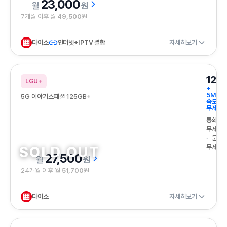
23,000
원
7개월 이후 월
49,500
원
다이소
인터넷+IPTV 결합
자세히보기
125
LGU+
+
5Mbp
5G 이야기스페셜 125GB+
속도
무제한
통화
무제한
문자
무제한
27,500
원
24개월 이후 월
51,700
원
다이소
자세히보기