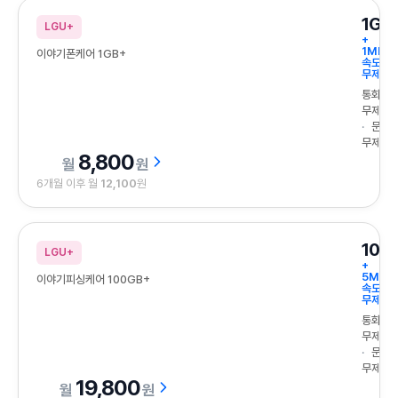
1GB
LGU+
+
1Mbps
이야기폰케어 1GB+
속도
무제한
통화
무제한
문자
무제한
8,800
원
6개월 이후 월
12,100
원
100
LGU+
+
5Mbp
이야기피싱케어 100GB+
속도
무제한
통화
무제한
문자
무제한
19,800
원