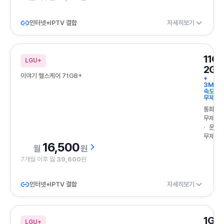
인터넷+IPTV 결합
자세히보기
11G
LGU+
2GB
이야기 헬스케어 71GB+
+
3Mbp
속도
무제한
통화
무제한
문자
무제한
16,500
원
7개월 이후 월
39,600
원
인터넷+IPTV 결합
자세히보기
1GB
LGU+