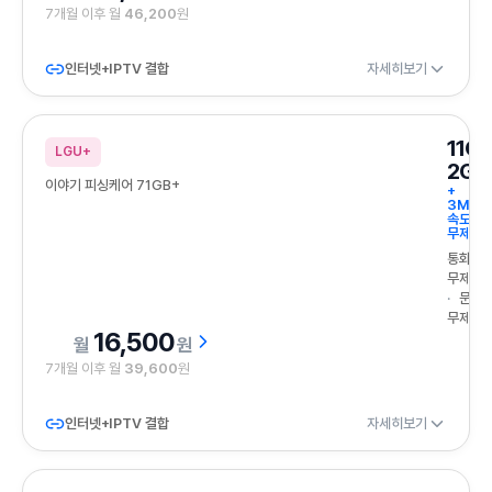
7개월 이후 월
46,200
원
인터넷+IPTV 결합
자세히보기
11G
LGU+
2GB
이야기 피싱케어 71GB+
+
3Mbp
속도
무제한
통화
무제한
문자
무제한
16,500
원
7개월 이후 월
39,600
원
인터넷+IPTV 결합
자세히보기