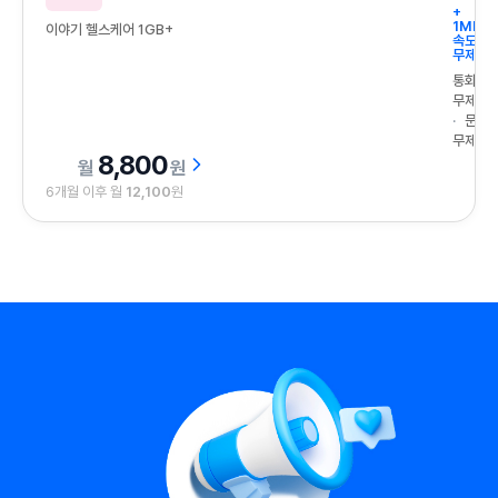
+
1Mbps
이야기 헬스케어 1GB+
속도
무제한
통화
무제한
문자
무제한
8,800
원
6개월 이후 월
12,100
원