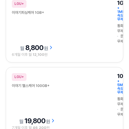
1GB
LGU+
+
1Mbps
이야기피싱케어 1GB+
속도
무제한
통화
무제한
문자
무제한
8,800
원
6개월 이후 월
12,100
원
100
LGU+
+
5Mbp
이야기 헬스케어 100GB+
속도
무제한
통화
무제한
문자
무제한
19,800
원
7개월 이후 월
46,200
원