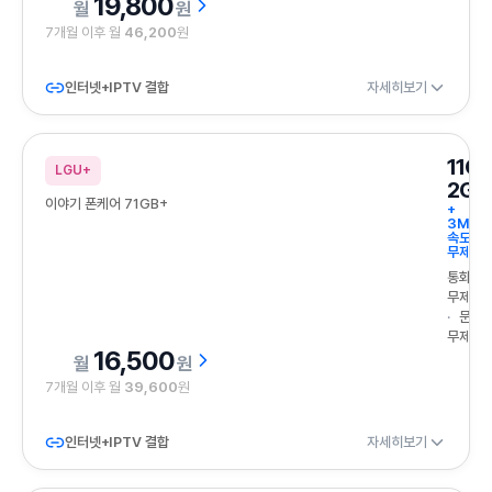
19,800
원
7개월 이후 월
46,200
원
인터넷+IPTV 결합
자세히보기
11G
LGU+
2GB
이야기 폰케어 71GB+
+
3Mbp
속도
무제한
통화
무제한
문자
무제한
16,500
원
7개월 이후 월
39,600
원
인터넷+IPTV 결합
자세히보기