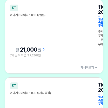
11G
KT
2GB
이야기K 데이터 11GB+(멜론)
+
3Mbp
속도
무제한
통화
무제한
문자
무제한
21,000
원
7개월 이후 월
37,290
원
자세히보기
11G
KT
2GB
이야기K 데이터 11GB+(지니뮤직)
+
3Mbp
속도
무제한