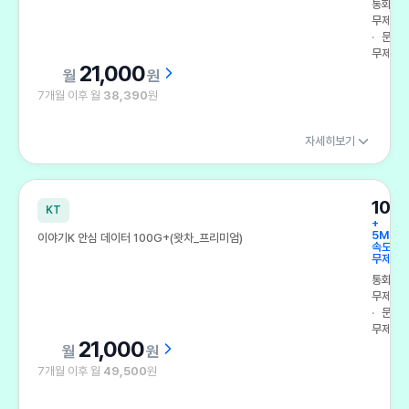
통화
무제한
문자
무제한
21,000
원
7개월 이후 월
38,390
원
자세히보기
100
KT
+
5Mbp
이야기K 안심 데이터 100G+(왓차_프리미엄)
속도
무제한
통화
무제한
문자
무제한
21,000
원
7개월 이후 월
49,500
원