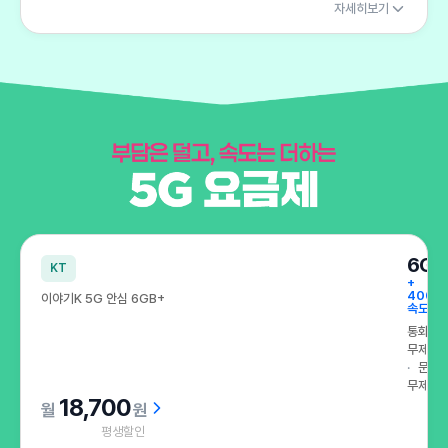
자세히보기
부담은 덜고, 속도는 더하는 5G 요금제
6GB
KT
+
400K
이야기K 5G 안심 6GB+
속도 무
통화
무제한
문자
무제한
18,700
원
평생할인