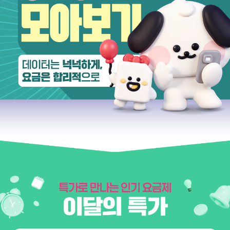
이야기모바일 KT요금제 모아비고 데이터는 넉넉하게, 요금은 합리적으