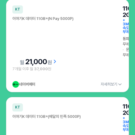
특가로 만나는 인기 요금제 이달의 특가
11G
KT
2GB
이야기K 데이터 11GB+(N Pay 5000P)
+
3Mbp
속도
무제한
통화
무제한
문자
무제한
21,000
원
7개월 이후 월
37,000
원
네이버페이
자세히보기
11G
KT
2GB
이야기K 데이터 11GB+(배달의 민족 5000P)
+
3Mbp
속도
무제한