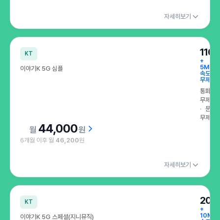
자세히보기
110
KT
+
5Mbp
이야기K 5G 심플
속도
무제한
통화
무제한
문자
무제한
44,000
원
6개월 이후 월
46,200
원
자세히보기
200
KT
+
10Mb
이야기K 5G 스페셜(지니뮤직)