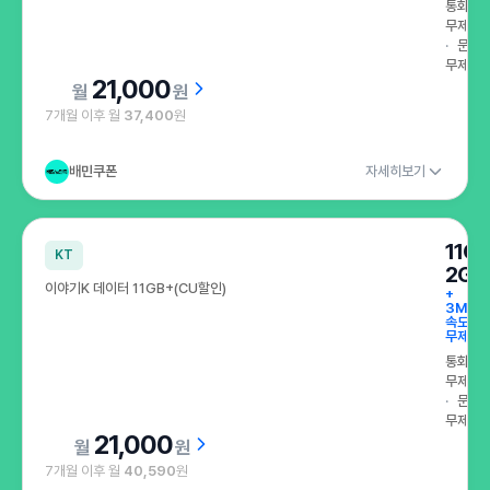
통화
무제한
문자
무제한
21,000
원
7개월 이후 월
37,400
원
배민쿠폰
자세히보기
11G
KT
2GB
이야기K 데이터 11GB+(CU할인)
+
3Mbp
속도
무제한
통화
무제한
문자
무제한
21,000
원
7개월 이후 월
40,590
원