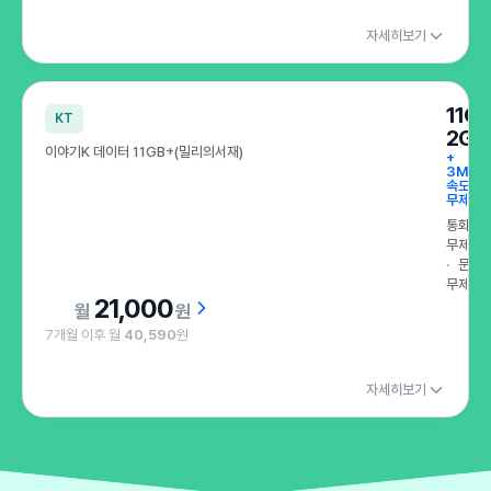
자세히보기
11G
KT
2GB
이야기K 데이터 11GB+(밀리의서재)
+
3Mbp
속도
무제한
통화
무제한
문자
무제한
21,000
원
7개월 이후 월
40,590
원
자세히보기