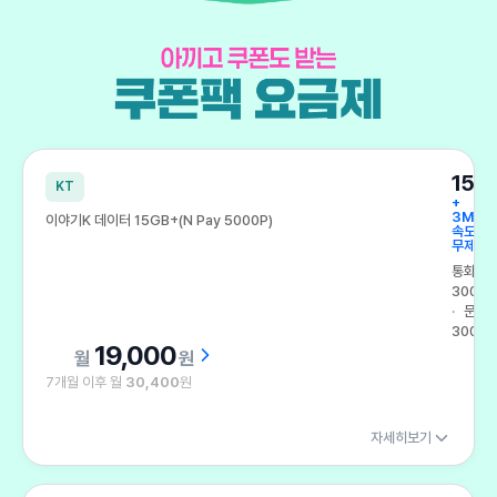
아끼고 쿠폰도 받는 쿠폰팩 요금제
15G
KT
+
3Mbp
이야기K 데이터 15GB+(N Pay 5000P)
속도
무제한
통화
300분
문자
300건
19,000
원
7개월 이후 월
30,400
원
자세히보기