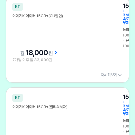
15G
KT
+
3Mbp
이야기K 데이터 15GB+(CU할인)
속도
무제한
통화
100분
문자
100건
18,000
원
7개월 이후 월
33,000
원
자세히보기
15G
KT
+
3Mbp
이야기K 데이터 15GB+(밀리의서재)
속도
무제한
통화
100분
문자