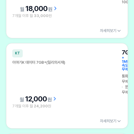
100건
18,000
원
7개월 이후 월
33,000
원
자세히보기
7GB
KT
+
1Mbps
이야기K 데이터 7GB+(밀리의서재)
속도
무제한
통화
무제한
문자
무제한
12,000
원
7개월 이후 월
24,200
원
자세히보기