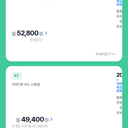
속도
무제한
통화
무제한
문자
무제한
52,800
원
평생할인
자세히보기
200
KT
+
10Mb
이야기K 5G 스페셜
속도
무제한
통화
무제한
문자
무제한
49,400
원
6개월 이후 월
61,500
원