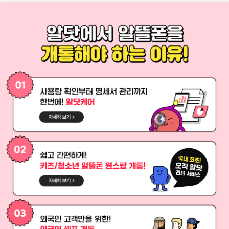
배경이미지
알닷에서 알뜰폰을 개통해야 하는 이유!
01. 사용량 확인부터 명세서 관리까지 한번에! 알닷케어
02. 쉽고 간편하게 키즈청소년 알뜰폰 원스탑 개통!