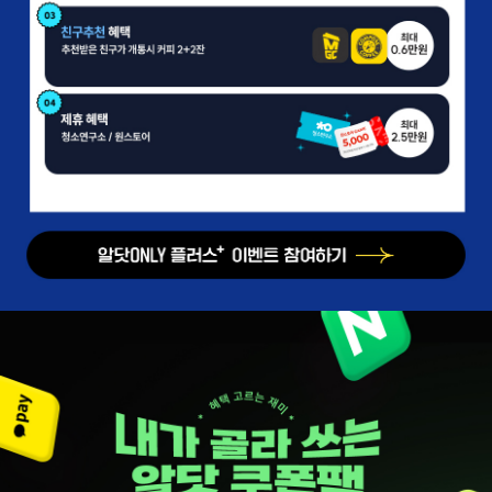
알닷only 플러스 이벤트 참여하기
배경이미지