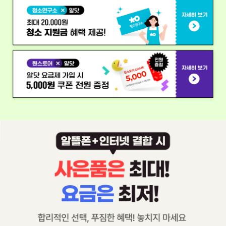
알닷 라이프스타일 제휴 일상이 더욱 윤탁해지는 알닷만의 라이프스타일 
청소연구소x알닷 최대 20000원 청소 지원금 혜택 제공
원스토어x알닷 알닷 요금제 가입 시 5000원 쿠폰 전원 증정
배경이미지