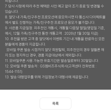
외됩니다.
7. 당사 사정에 따라 추천 혜택은 사전 예고 없이 조기 종료 및 변경될 수
있습니다.
8. 알닷 내 가족/친구추천 프로모션에 응모하시면 타 통신사 다이렉트몰
에서 별도 진행하는 가족/친구추천 프로모션 응모가 불가합니다.
9. 사은품 지급일정: 피추천인 개통시, 개통월 다음달 말일(영업일 기준,
예시, 12월 가족/친구추천 통한 개통고객 : 2026년 1월 30일 지급)
10. 추천을 받은 고객 중 알닷에서 이벤트 기간 내 개통을 완료하신 모든
분들에게 경품이 지급됩니다.
모바일 쿠폰 발송 시점까지 알닷 회원탈퇴, 피추천인의 경우 알뜰폰 해
지 또는 정지하신 경우, 경품 지급대상에서 제외됩니다.
11. 모바일쿠폰 사용 가능한 유효기간은 발송일로부터 30일입니다.
12. 모바일 쿠폰 발송처 : GS엠비즈주식회사(고객센터 전화번호 :
1544-1151)
13. 발송 대행업무를 위해 가입정보가 대행사에 제공됩니다.
목록