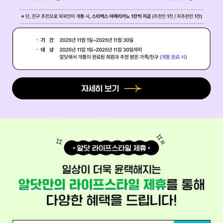
알닷에 가족친구를 추천해 주세요! 추천 받은 가족친구가 개통까지 완료하면 메가
자세히 보기
배경이미지