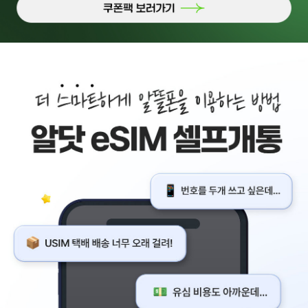
내가 골라 쓰는 알닷 쿠폰팩 알뜰한 당신을 위한 푸짐한 쿠폰팩 증정 이
쿠폰팩 보러가기
배경이미지