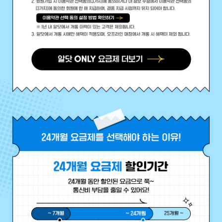
12월의 개통 혜택 알닷 ONLY 요금제를 개통하면 최대 40만원 @ 혜택 
알닷 ONLY 요금제 보러 가기
배경이미지