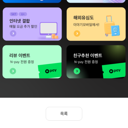
최대 36개월 할인!
통신비 부담 덜어주는
IBK 요금제
IBK 나라사랑 요금제
인터넷 결합
해외유심도
매월 요금 추가 할인
이야기모바일에서!
리뷰 이벤트
친구추천 이벤트
N-pay 전원 증정
신세계상품권 전원 증정
목록