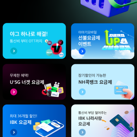
한눈에 싹!
이야기모바일 혜택모음
야그 하나로 해결!
이야기선불
무제한 1+1
통신비 부터 OTT까지
멤버십은 그대로!
장기할인이 가능한
5G 다이렉트
nh콕뱅크 요금제