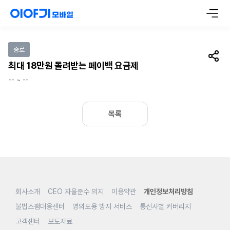
이벤트 참여하기
종료
공유
최대 18만원 돌려받는 페이백 요금제
-- ~ --
목록
회사소개
CEO 자율준수 의지
이용약관
개인정보처리방침
불법스팸대응센터
명의도용 방지 서비스
통신사별 커버리지
고객센터
보도자료