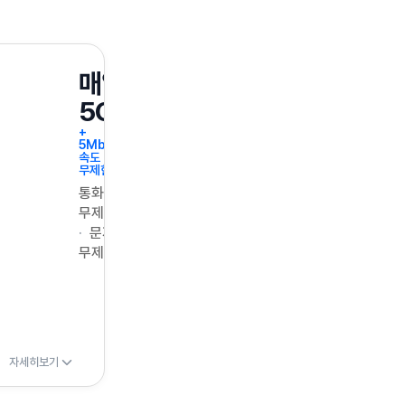
매일
5GB
+
5Mbps
속도
무제한
통화
무제한
문자
무제한
자세히보기