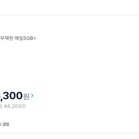
 무제한 매일5GB+
,300
원
 월
46,200
원
V 결합