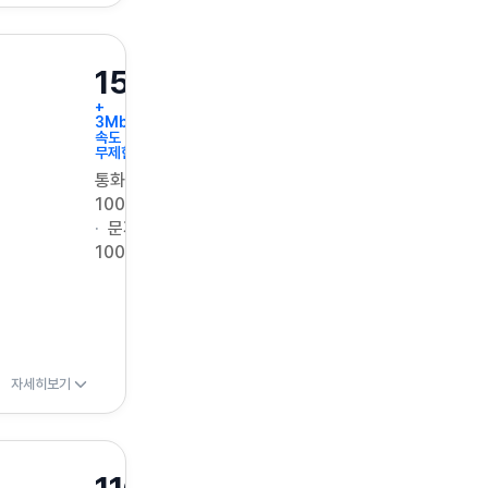
15GB
+
3Mbps
속도
무제한
통화
100분
문자
100건
자세히보기