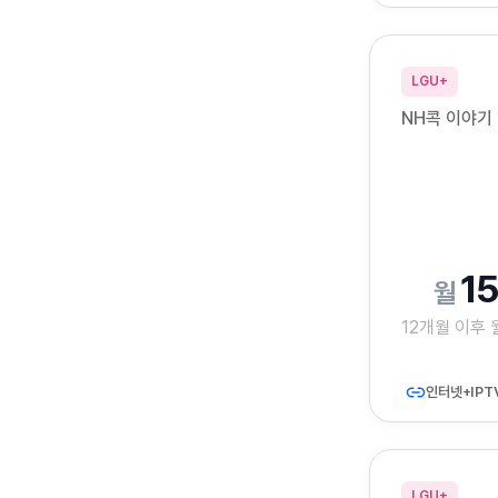
LGU+
NH콕 이야기 
1
12개월 이후
인터넷+IPT
LGU+