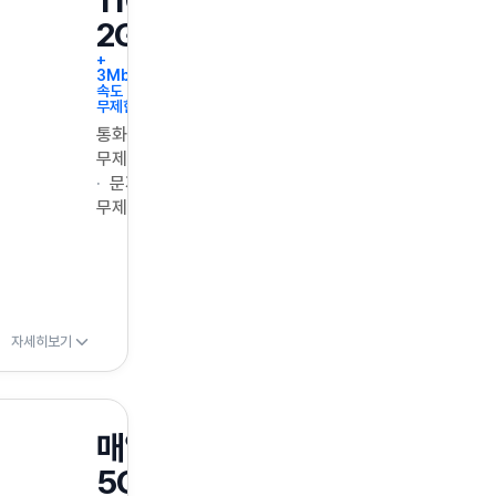
11GB+매일
2GB
+
3Mbps
속도
무제한
통화
무제한
문자
무제한
자세히보기
매일
5GB