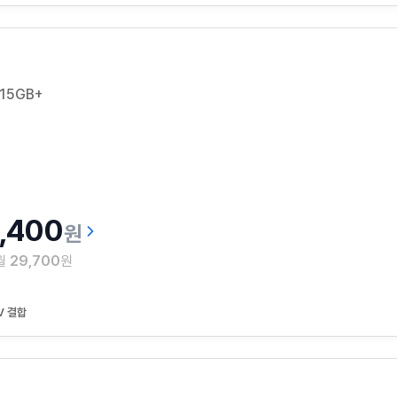
15GB+
5,400
원
 월
29,700
원
V 결합