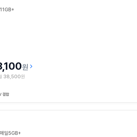
11GB+
3,100
원
 월
38,500
원
V 결합
 매일5GB+