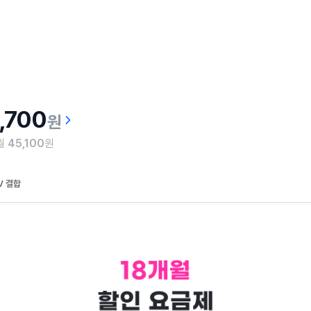
,700
원
 월
45,100
원
V 결합