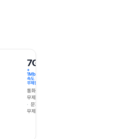
7GB
+
1Mbps
속도
무제한
통화
무제한
문자
무제한