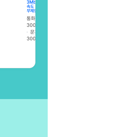
3Mbps
속도
무제한
통화
300분
문자
300건