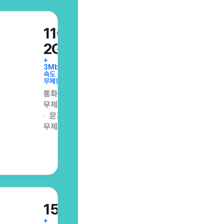
11GB+매일
2GB
+
3Mbps
속도
무제한
통화
무제한
문자
무제한
15GB
+