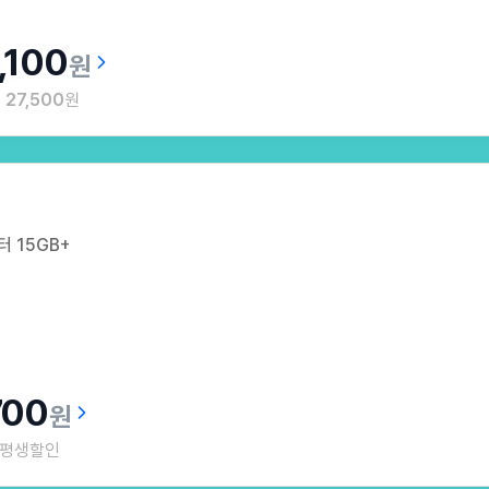
,100
원
월
27,500
원
 15GB+
700
원
평생할인