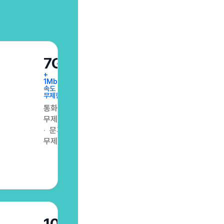
7GB
+
1Mbps
속도
무제한
통화
무제한
문자
무제한
10GB