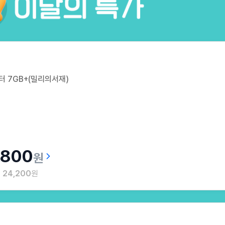
터 7GB+(밀리의서재)
,800
원
월
24,200
원