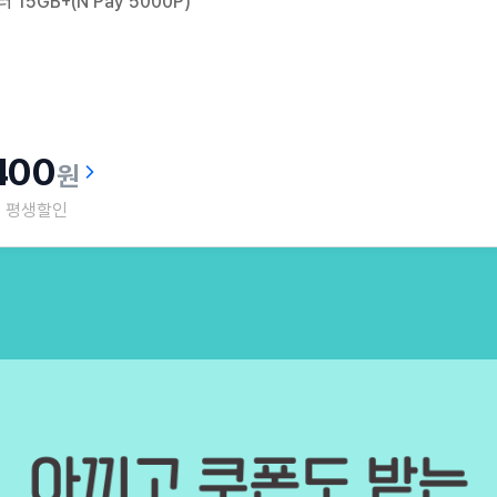
15GB+(N Pay 5000P)
400
원
평생할인