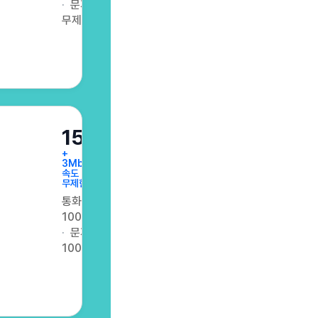
문자
무제한
15GB
+
3Mbps
속도
무제한
통화
100분
문자
100건