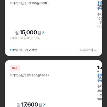
3Mbp
이야기 스탠다드S 100분15GB+
속도
무제한
통화
100분
문자
100건
15,000
원
7개월 이후 월
31,900
원
인터넷+IPTV 결합
자세히보기
15G
SKT
+
3Mbp
이야기 스탠다드S 300분15GB+
속도
무제한
통화
300분
문자
300건
17,600
원