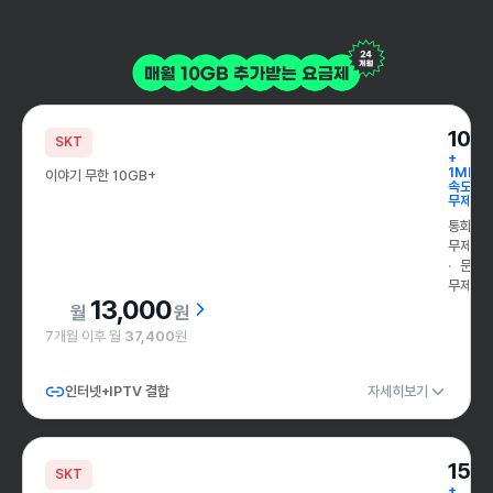
10G
SKT
+
1Mbps
이야기 무한 10GB+
속도
무제한
통화
무제한
문자
무제한
13,000
원
7개월 이후 월
37,400
원
인터넷+IPTV 결합
자세히보기
15G
SKT
+