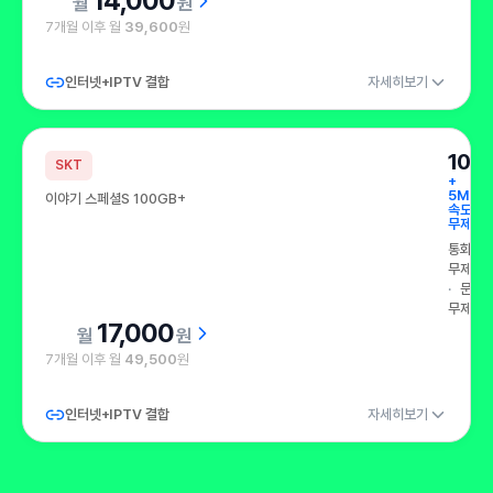
14,000
원
7개월 이후 월
39,600
원
인터넷+IPTV 결합
자세히보기
100
SKT
+
5Mbp
이야기 스페셜S 100GB+
속도
무제한
통화
무제한
문자
무제한
17,000
원
7개월 이후 월
49,500
원
인터넷+IPTV 결합
자세히보기