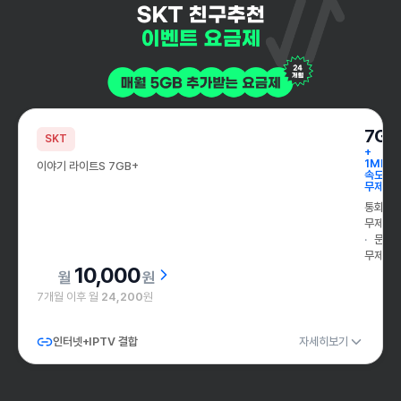
7GB
SKT
+
1Mbps
이야기 라이트S 7GB+
속도
무제한
통화
무제한
문자
무제한
10,000
원
7개월 이후 월
24,200
원
인터넷+IPTV 결합
자세히보기