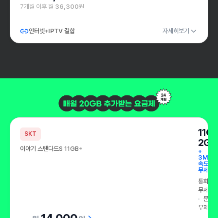
7개월 이후 월
36,300
원
인터넷+IPTV 결합
자세히보기
11G
SKT
2GB
이야기 스탠다드S 11GB+
+
3Mbp
속도
무제한
통화
무제한
문자
무제한