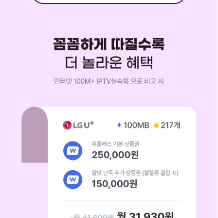
전화상담 신청하기
꼼꼼하게 따질수록 더 놀라운 혜택 인터넷M IPTV 실속형으로 비교 시