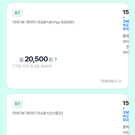
아끼고 쿠폰도 받는 쿠폰팩 요금제
15G
KT
+
3Mbp
이야기K 데이터 15GB+(N Pay 5000P)
속도
무제한
통화
300분
문자
300건
20,500
원
7개월 이후 월
30,400
원
자세히보기
15G
KT
+
3Mbp
이야기K 데이터 15GB+(CU할인)
속도
무제한
통화
100분