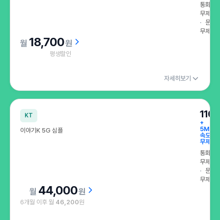
통화
무제한
문자
무제한
18,700
원
평생할인
자세히보기
110
KT
+
5Mbp
이야기K 5G 심플
속도
무제한
통화
무제한
문자
무제한
44,000
원
6개월 이후 월
46,200
원