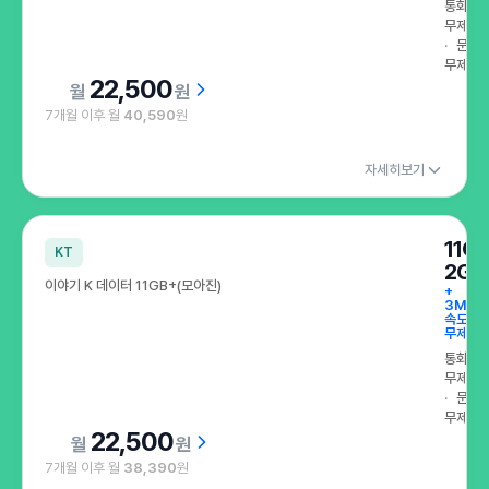
통화
무제한
문자
무제한
22,500
원
7개월 이후 월
40,590
원
자세히보기
11G
KT
2GB
이야기 K 데이터 11GB+(모아진)
+
3Mbp
속도
무제한
통화
무제한
문자
무제한
22,500
원
7개월 이후 월
38,390
원