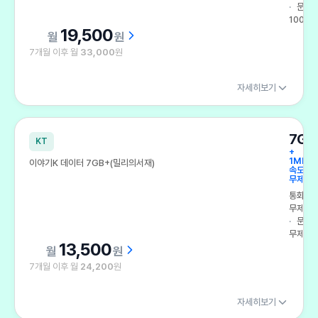
문자
100건
19,500
원
7개월 이후 월
33,000
원
자세히보기
7GB
KT
+
1Mbps
이야기K 데이터 7GB+(밀리의서재)
속도
무제한
통화
무제한
문자
무제한
13,500
원
7개월 이후 월
24,200
원
자세히보기