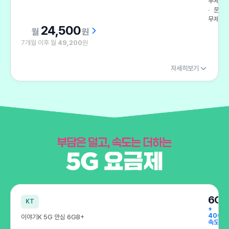
무제한
문자
무제한
24,500
원
7개월 이후 월
49,200
원
자세히보기
부담은 덜고, 속도는 더하는 5G 요금제
6GB
KT
+
400K
이야기K 5G 안심 6GB+
속도 무