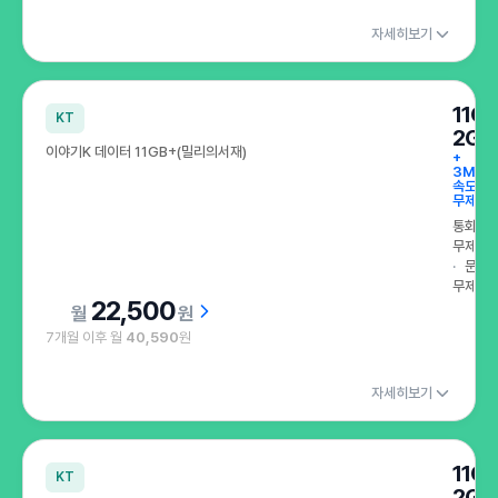
자세히보기
11G
KT
2GB
이야기K 데이터 11GB+(밀리의서재)
+
3Mbp
속도
무제한
통화
무제한
문자
무제한
22,500
원
7개월 이후 월
40,590
원
자세히보기
11G
KT
2GB