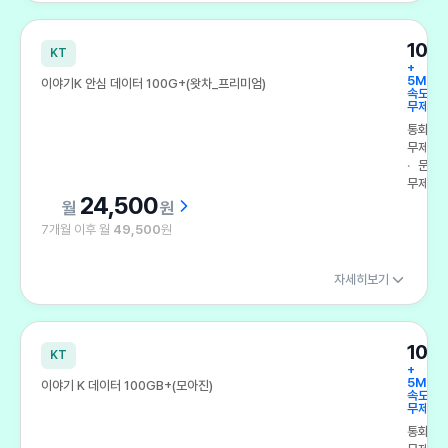
100
KT
+
5Mbp
이야기K 안심 데이터 100G+(왓차_프리미엄)
속도
무제한
통화
무제한
문자
무제한
24,500
원
7개월 이후 월
49,500
원
자세히보기
100
KT
+
5Mbp
이야기 K 데이터 100GB+(모아진)
속도
무제한
통화