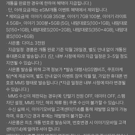
개통을 완료한 경우에 한하여 혜택이 지급됩니다.)
· 단, 아래 요금제는 eSIM개통 이벤트 혜택에서 제외됩니다.
* 제외요금제: 이야기 6GB 350분, 이야기 7GB 100분, 이야기 라이트
4.5GB+, 이야기 300분+5GB (5G), 내맘대로S(100+1GB), 내맘대로
S(150+1GB), 내맘대로S(200+2GB), 내맘대로S(350+4GB), 내맘대
로S(100+6GB)
· 사은품: 다이소 3천원
· 지급일정: 경품은 개통 완료 기준 익월 28일경, 별도 안내 없이 개통된
휴대폰으로 발송됩니다. (단, 내부 사정에 따라 지급 일정은 3~5일 정도
지연될 수 있습니다.)
· 사은품 발송을 위해 고객 정보가 *발송 대행사(GS엠비즈, 쿠프마케
팅)*에 제공되며, 별도 안내 없이 이벤트 참여 익월 말, 가입한 휴대폰 번
호로 MMS 형태로 발송됩니다.(*지급 일정은 내부 사정에 따라 변경될
수 있습니다.)
· MMS 수신이 제한되는 경우(예: 단말기 전원 OFF, 데이터 OFF, 스팸
차단 설정, MMS 차단, 해외 체류 등) 쿠폰 수신이 불가할 수 있습니다.
· 수신 실패 시, 이야기모바일 고객센터(114)를 통해 재발행 요청이 가능
하며, 유효기간 경과 후에는 재발행이 불가합니다.
· 사은품은 최초 개통 번호로 발송되며, 번호변경 시 이야기모바일 고객
센터(114)에 알려주셔야 합니다.