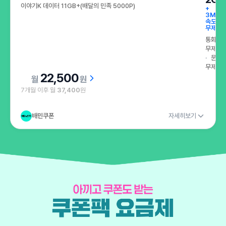
이야기K 데이터 11GB+(배달의 민족 5000P)
+
3Mbp
속도
무제한
통화
무제한
문자
무제한
22,500
원
7개월 이후 월
37,400
원
배민쿠폰
자세히보기