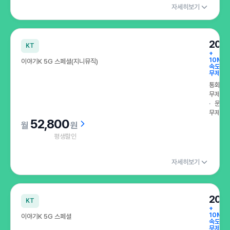
자세히보기
200
KT
+
10Mb
이야기K 5G 스페셜(지니뮤직)
속도
무제한
통화
무제한
문자
무제한
52,800
원
평생할인
자세히보기
200
KT
+
10Mb
이야기K 5G 스페셜
속도
무제한