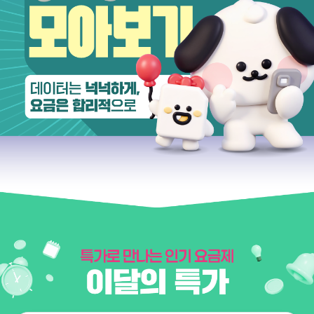
이야기모바일 KT요금제 모아비고 데이터는 넉넉하게, 요금은 합리적으