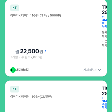
특가로 만나는 인기 요금제 이달의 특가
11G
KT
2GB
이야기K 데이터 11GB+(N Pay 5000P)
+
3Mbp
속도
무제한
통화
무제한
문자
무제한
22,500
원
7개월 이후 월
37,000
원
네이버페이
자세히보기
11G
KT
2GB
이야기K 데이터 11GB+(CU할인)
+
3Mbp
속도
무제한