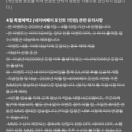
(개인정보 보호를 위해 변경된 연락처 정보는 자동으로 갱신되지 않습니
다.)
4월 특별혜택2 (네이버페이 포인트 1만원) 관련 유의사항
· 본 이벤트는 2026년 4월 1일 ~ 4월 13일 기간 내 진행됩니다.
· 본 이벤트는 이야기모바일, 알닷 전용 이벤트이며, 그 외 타 플랫폼 접
수/개통은 대상에서 제외됩니다.
· 이벤트 내용: 아래 대상자에 포함되는경우 혜택 제공
- 대상자 선정 조건
① : 미성년자(2008년 포함 이후 출생자) 또는 시니어(1966년 포함 이
전 출생자)
② : 이벤트 기간 내 이야기모바일을 통해 S/L/K망 후불 요금제 개통
· 지급일정 및 대상 : 2026년 익월 말 네이버페이 포인트 1만원 쿠폰
(MMS)이 정상회선 대상으로 발송됩니다. (정지/ 해지 등 지급시점 미사
용고객 제외)
· 사은품 발송을 위해 고객 정보가 *발송 대행사(GS엠비즈, 쿠프마케
팅)*에 제공되며, 별도 안내 없이 이벤트 참여 익월 말, 가입한 휴대폰 번
호로 MMS 형태로 발송됩니다.(*지급 일정은 내부 사정에 따라 변경될
수 있습니다.)
· MMS 수신이 제한되는 경우(예: 단말기 전원 OFF, 데이터 OFF, 스팸
차단 설정, MMS 차단, 해외 체류 등) 쿠폰 수신이 불가할 수 있습니다.