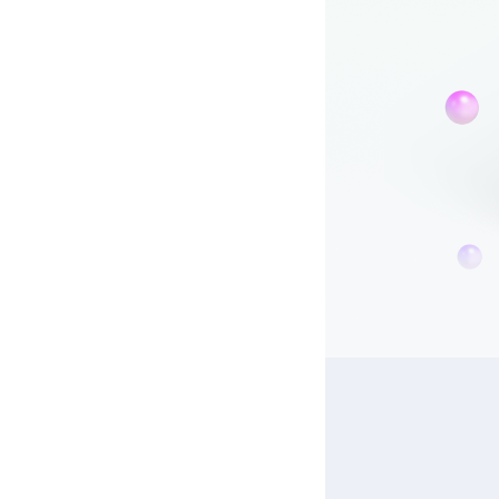
바로유심이란? KT 알뜰