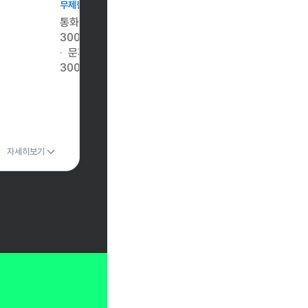
무제한
통화
300분
문자
300건
자세히보기