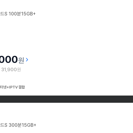
드S 100분15GB+
,000
원
월
31,900
원
터넷+IPTV 결합
드S 300분15GB+