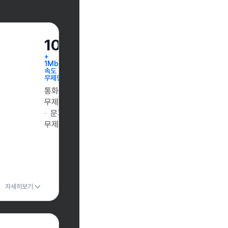
10GB
+
1Mbps
속도
무제한
통화
무제한
문자
무제한
자세히보기