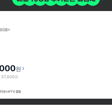
0GB+
,000
원
월
37,400
원
터넷+IPTV 결합