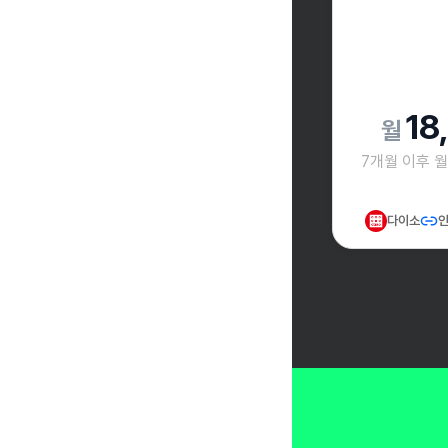
18
7개월 이후 
다이소
인