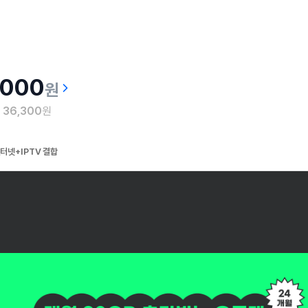
,000
원
월
36,300
원
터넷+IPTV 결합