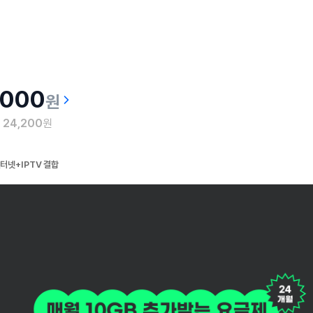
,000
원
월
24,200
원
터넷+IPTV 결합