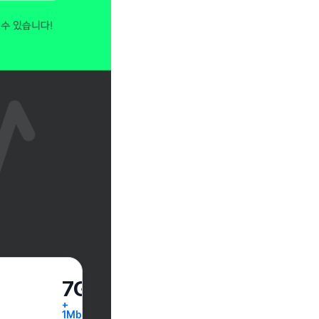
7GB
+
1Mbps