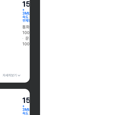
15GB
+
3Mbps
속도
무제한
통화
100분
문자
100건
자세히보기
15GB
+
3Mbps
속도