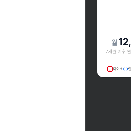
12
7개월 이후 
다이소
인