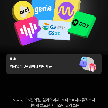
100GB 요금제 월 15,000원
혜택1 약정없이 U멤버십 혜택 제공