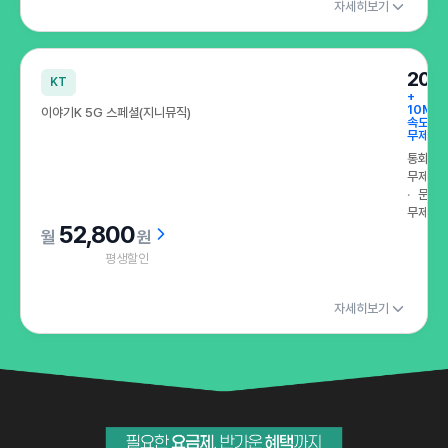
자세히보기
200
KT
+
10Mb
이야기K 5G 스페셜(지니뮤직)
속도
무제한
통화
무제한
문자
무제한
52,800
원
평생할인
자세히보기