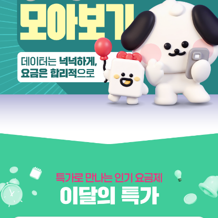
이야기모바일 KT요금제 모아비고 데이터는 넉넉하게, 요금은 합리적으