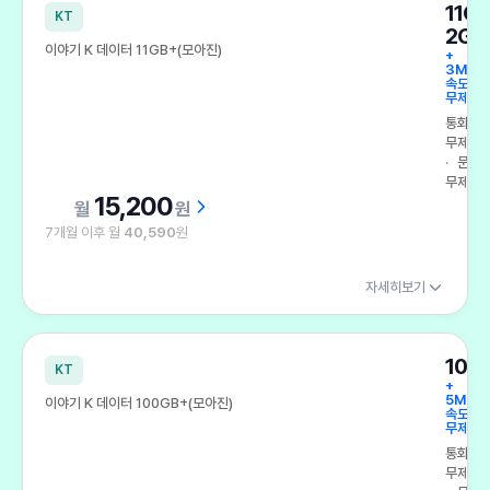
11G
KT
2GB
이야기 K 데이터 11GB+(모아진)
+
3Mbp
속도
무제한
통화
무제한
문자
무제한
15,200
원
7개월 이후 월
40,590
원
자세히보기
100
KT
+
5Mbp
이야기 K 데이터 100GB+(모아진)
속도
무제한
통화
무제한