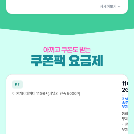
자세히보기
아끼고 쿠폰도 받는 쿠폰팩 요금제
11G
KT
2GB
이야기K 데이터 11GB+(배달의 민족 5000P)
+
3Mbp
속도
무제한
통화
무제한
문자
무제한