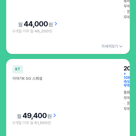
통화
무제한
문자
무제한
44,000
원
6개월 이후 월
46,200
원
자세히보기
200
KT
+
10Mb
이야기K 5G 스페셜
속도
무제한
통화
무제한
문자
무제한
49,400
원
6개월 이후 월
61,500
원