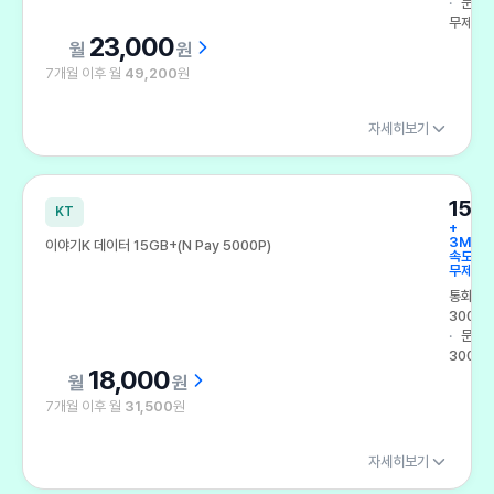
문자
무제한
23,000
원
7개월 이후 월
49,200
원
자세히보기
15G
KT
+
3Mbp
이야기K 데이터 15GB+(N Pay 5000P)
속도
무제한
통화
300분
문자
300건
18,000
원
7개월 이후 월
31,500
원
자세히보기