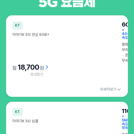
부담은 덜고, 속도는 더하는 5G 요금제
6GB
KT
+
400K
이야기K 5G 안심 6GB+
속도 무
통화
무제한
문자
무제한
18,700
원
평생할인
자세히보기
110
KT
+
5Mbp
이야기K 5G 심플
속도
무제한