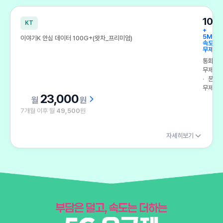
100
KT
+
5Mbp
이야기K 안심 데이터 100G+(왓차_프리미엄)
속도
무제한
통화
무제한
문자
무제한
23,000
원
7개월 이후 월
49,500
원
자세히보기