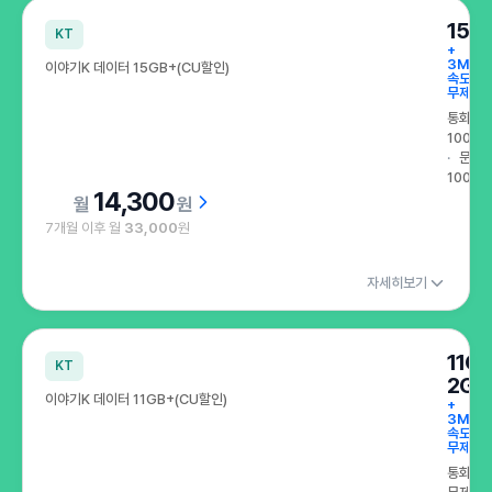
특가로 만나는 인기 요금제 이달의 특가
15G
KT
+
3Mbp
이야기K 데이터 15GB+(CU할인)
속도
무제한
통화
100분
문자
100건
14,300
원
7개월 이후 월
33,000
원
자세히보기
11G
KT
2GB
이야기K 데이터 11GB+(CU할인)
+
3Mbp
속도
무제한
통화