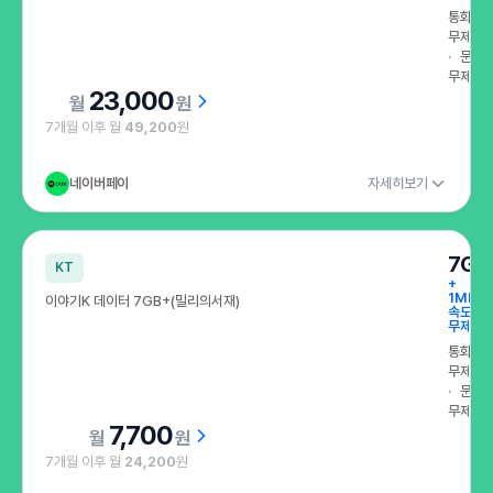
통화
무제한
문자
무제한
23,000
원
7개월 이후 월
49,200
원
네이버페이
자세히보기
7GB
KT
+
1Mbps
이야기K 데이터 7GB+(밀리의서재)
속도
무제한
통화
무제한
문자
무제한
7,700
원
7개월 이후 월
24,200
원