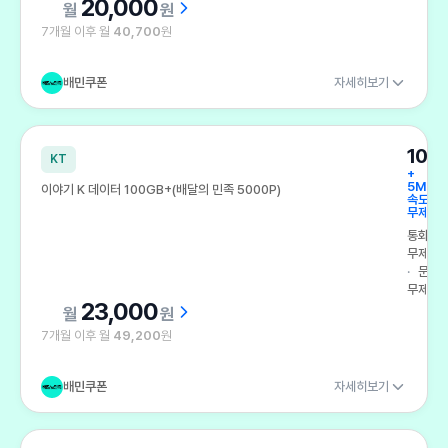
20,000
원
7개월 이후 월
40,700
원
배민쿠폰
자세히보기
100
KT
+
5Mbp
이야기 K 데이터 100GB+(배달의 민족 5000P)
속도
무제한
통화
무제한
문자
무제한
23,000
원
7개월 이후 월
49,200
원
배민쿠폰
자세히보기