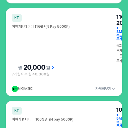
11G
KT
2GB
이야기K 데이터 11GB+(N Pay 5000P)
+
3Mbp
속도
무제한
통화
무제한
문자
무제한
20,000
원
7개월 이후 월
40,300
원
네이버페이
자세히보기
100
KT
+
5Mbp
이야기 K 데이터 100GB+(N pay 5000P)
속도
무제한