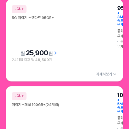
특가로 만나는 인기 요금제 이달의 특가
95G
LGU+
+
3Mbp
5G 이야기 스탠다드 95GB+
속도
무제한
통화
무제한
문자
무제한
25,900
원
24개월 이후 월
49,500
원
자세히보기
100
LGU+
+
5Mbp
이야기스페셜 100GB+(24개월)
속도
무제한
통화
무제한
문자