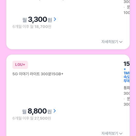
300분
문자
100건
3,300
원
6개월 이후 월
18,700
원
자세히보기
15G
LGU+
+
1Mbps
5G 이야기 라이트 300분15GB+
속도
무제한
통화
300분
문자
300건
8,800
원
6개월 이후 월
27,500
원
자세히보기