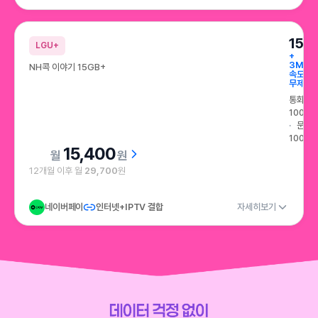
15G
LGU+
+
3Mbp
NH콕 이야기 15GB+
속도
무제한
통화
100분
문자
100건
15,400
원
12개월 이후 월
29,700
원
네이버페이
인터넷+IPTV 결합
자세히보기