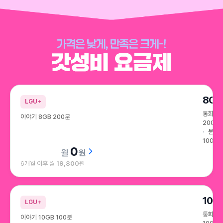
가격은 낮게, 만족은 크게~! 갓성비 요금제
8GB
LGU+
통화
이야기 8GB 200분
200분
문자
100건
0
원
6개월 이후 월
19,800
원
10G
LGU+
통화
이야기 10GB 100분