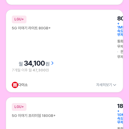
80G
LGU+
+
1Mbps
5G 이야기 라이트 80GB+
속도
무제한
통화
무제한
문자
무제한
34,100
원
7개월 이후 월
47,300
원
다이소
자세히보기
180
LGU+
+
10Mb
5G 이야기 프리미엄 180GB+
속도
무제한
통화