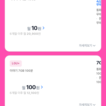
속도
무제한
통화
무제한
문자
무제한
10
원
6개월 이후 월
20,900
원
자세히보기
7GB
LGU+
통화
이야기 7GB 100분
100분
문자
100건
100
원
6개월 이후 월
12,100
원
자세히보기