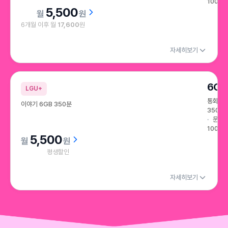
100건
5,500
원
6개월 이후 월
17,600
원
자세히보기
6GB
LGU+
통화
이야기 6GB 350분
350분
문자
100건
5,500
원
평생할인
자세히보기