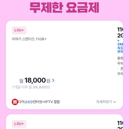
데이터 걱정없이 무제한 요금제
11G
LGU+
2GB
이야기 스탠다드 11GB+
+
3Mbp
속도
무제한
통화
무제한
문자
무제한
18,000
원
7개월 이후 월
39,600
원
다이소
인터넷+IPTV 결합
자세히보기
11G
LGU+