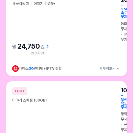
2GB
요금걱정 제로 이야기 11GB+
+
3Mbp
속도
무제한
통화
무제한
문자
무제한
24,750
원
평생할인
다이소
인터넷+IPTV 결합
자세히보기
100
LGU+
+
5Mbp
이야기 스페셜 100GB+
속도
무제한
통화
무제한
문자
무제한