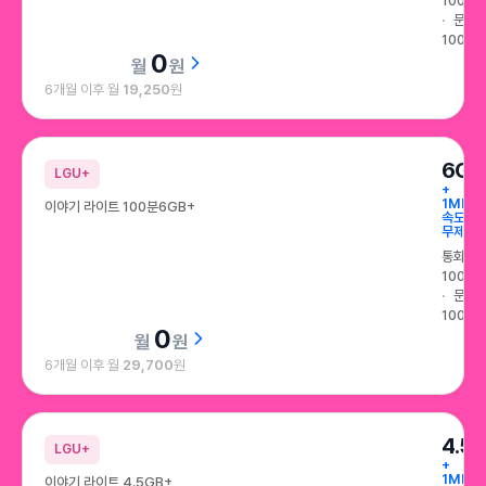
100분
문자
100건
0
원
6개월 이후 월
19,250
원
6GB
LGU+
+
1Mbps
이야기 라이트 100분6GB+
속도
무제한
통화
100분
문자
100건
0
원
6개월 이후 월
29,700
원
4.5
LGU+
+
1Mbps
이야기 라이트 4.5GB+