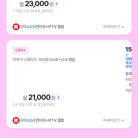
23,000
원
7개월 이후 월
46,200
원
다이소
인터넷+IPTV 결합
자세히보기
15G
LGU+
+
3Mbp
이야기 스탠다드 100분15GB+(24개월)
속도
무제한
통화
100분
문자
100건
21,000
원
24개월 이후 월
31,900
원
다이소
인터넷+IPTV 결합
자세히보기