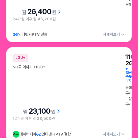
무제한
26,400
원
24개월 이후 월
46,200
원
인터넷+IPTV 결합
자세히보기
11G
LGU+
2GB
NH콕 이야기 11GB+
+
3Mbp
속도
무제한
통화
무제한
문자
무제한
23,100
원
12개월 이후 월
38,500
원
네이버페이
인터넷+IPTV 결합
자세히보기