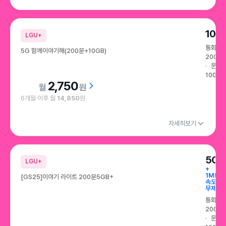
10G
LGU+
통화
5G 함께이야기해(200분+10GB)
200분
문자
100건
2,750
원
6개월 이후 월
14,850
원
자세히보기
5GB
LGU+
+
1Mbps
[GS25]이야기 라이트 200분5GB+
속도
무제한
통화
200분
문자