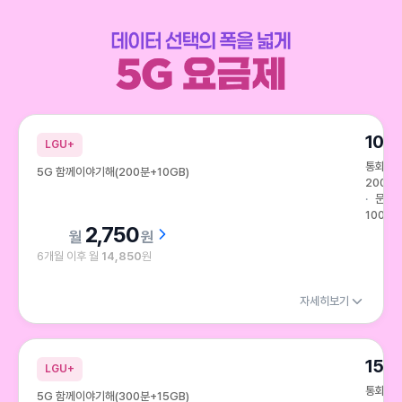
데이터 선택의 폭을 넓게 5G 요금제
10G
LGU+
통화
5G 함께이야기해(200분+10GB)
200분
문자
100건
2,750
원
6개월 이후 월
14,850
원
자세히보기
15G
LGU+
통화
5G 함께이야기해(300분+15GB)