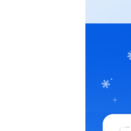
배경이미지
알닷혜택 알닷에서만 누릴