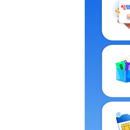
알닷위크 요금제 오직 알
알닷위크 요금제 보기
배경이미지
선택형 쿠폰 최대 7만원 