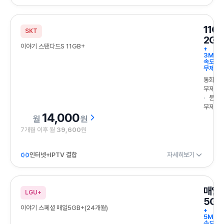
11G
SKT
2GB
이야기 스탠다드S 11GB+
+
3Mbp
속도
무제한
통화
무제한
문자
무제한
14,000
원
7개월 이후 월
39,600
원
인터넷+IPTV 결합
자세히보기
매일
LGU+
5GB
이야기 스페셜 매일5GB+(24개월)
+
5Mbp
속도