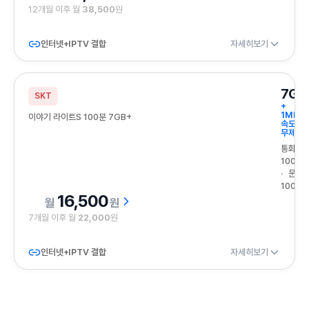
12개월 이후 월
38,500
원
인터넷+IPTV 결합
자세히보기
7GB
SKT
+
1Mbps
이야기 라이트S 100분 7GB+
속도
무제한
통화
100분
문자
100건
16,500
원
7개월 이후 월
22,000
원
인터넷+IPTV 결합
자세히보기