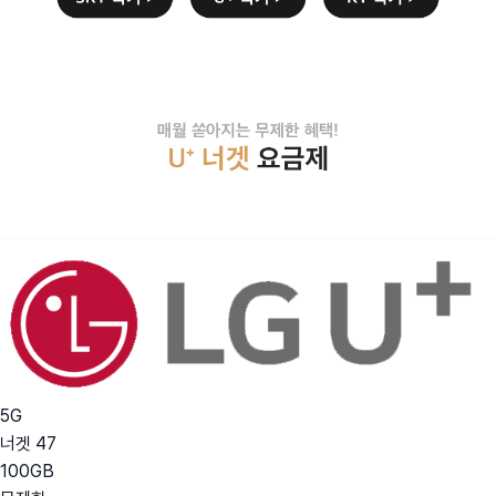
5G
너겟 47
100GB