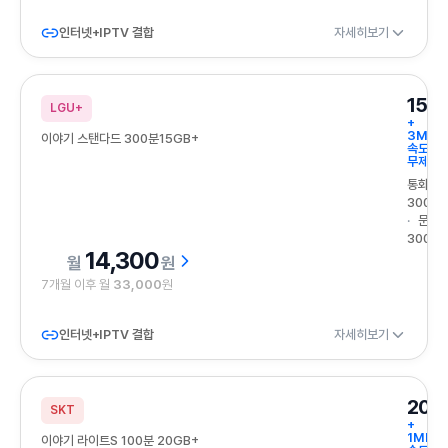
인터넷+IPTV 결합
자세히보기
15G
LGU+
+
3Mbp
이야기 스탠다드 300분15GB+
속도
무제한
통화
300분
문자
300건
14,300
원
7개월 이후 월
33,000
원
인터넷+IPTV 결합
자세히보기
20G
SKT
+
1Mbps
이야기 라이트S 100분 20GB+