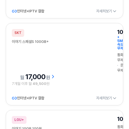
인터넷+IPTV 결합
자세히보기
100
SKT
+
5Mbp
이야기 스페셜S 100GB+
속도
무제한
통화
무제한
문자
무제한
17,000
원
7개월 이후 월
49,500
원
인터넷+IPTV 결합
자세히보기
10G
LGU+
통화
이야기 10GB 100분