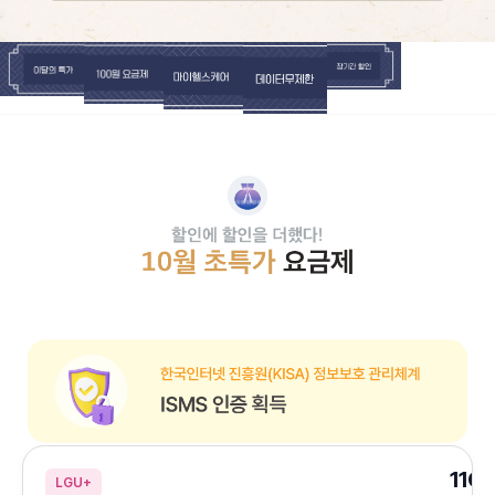
기다림 제로, 개통은 바로! 연휴엔 배송보다 빠른 셀프개통 아직 유심이 없다면
장기간할인
이달의특가
100원요금제
마이헬스케어
데이터무제한
할인에 할인을 더했다! 10월 초특가 요금제
한국인터넷 진흥원(KISA) 정보보호 관리체계 ISMS 인증 획득
11G
LGU+