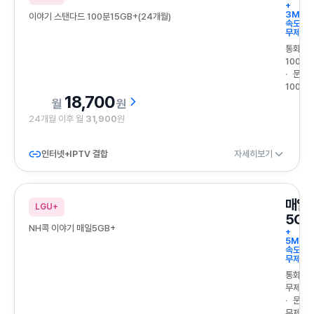
+
3Mbp
이야기 스탠다드 100분15GB+(24개월)
속도
무제한
통화
100분
문자
100건
18,700
원
24개월 이후 월
31,900
원
인터넷+IPTV 결합
자세히보기
매일
LGU+
5GB
NH콕 이야기 매일5GB+
+
5Mbp
속도
무제한
통화
무제한
문자
무제한