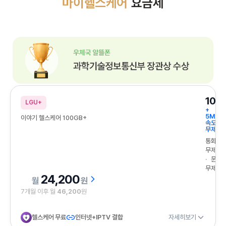
건강관리까지 책임지는 마이 헬스케어 요금제
우체국 알뜰폰 과학기술정보통신부 장관상 수상
100
LGU+
+
5Mbp
이야기 헬스케어 100GB+
속도
무제한
통화
무제한
문자
무제한
24,200
원
7개월 이후 월
46,200
원
헬스케어 무료
인터넷+IPTV 결합
자세히보기