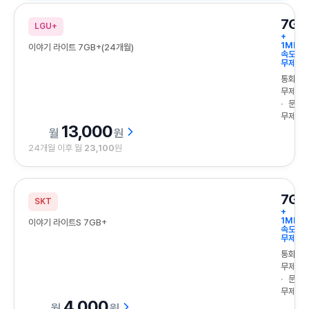
콜백 서비스 운영 고객센터 응대율 98
7GB
LGU+
+
1Mbps
이야기 라이트 7GB+(24개월)
속도
무제한
통화
무제한
문자
무제한
13,000
원
24개월 이후 월
23,100
원
7GB
SKT
+
1Mbps
이야기 라이트S 7GB+
속도
무제한
통화
무제한
문자
무제한
4,000
원