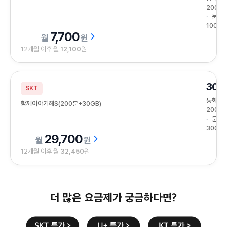
200분
문자
100건
7,700
원
12개월 이후 월
12,100
원
30G
SKT
통화
함께이야기해S(200분+30GB)
200분
문자
300건
29,700
원
12개월 이후 월
32,450
원