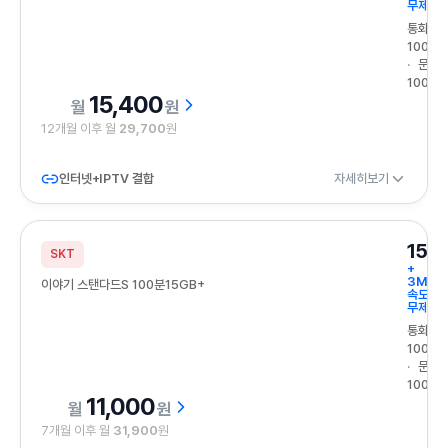
무제한
통화
100분
문자
100건
15,400
원
12개월 이후 월
29,700
원
인터넷+IPTV 결합
자세히보기
15G
SKT
+
3Mbp
이야기 스탠다드S 100분15GB+
속도
무제한
통화
100분
문자
100건
11,000
원
7개월 이후 월
31,900
원