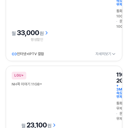
속도
무제한
통화
100분
문자
100건
33,000
원
평생할인
인터넷+IPTV 결합
자세히보기
11G
LGU+
2GB
NH콕 이야기 11GB+
+
3Mbp
속도
무제한
통화
무제한
문자
무제한
23,100
원