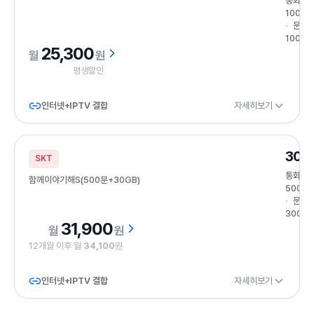
통화
100분
문자
100건
25,300
원
평생할인
인터넷+IPTV 결합
자세히보기
30G
SKT
통화
함께이야기해S(500분+30GB)
500분
문자
300건
31,900
원
12개월 이후 월
34,100
원
인터넷+IPTV 결합
자세히보기