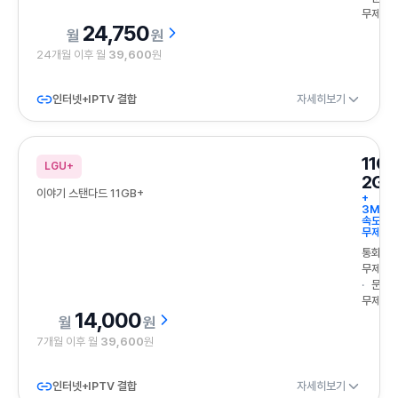
무제한
24,750
원
24개월 이후 월
39,600
원
인터넷+IPTV 결합
자세히보기
11G
LGU+
2GB
이야기 스탠다드 11GB+
+
3Mbp
속도
무제한
통화
무제한
문자
무제한
14,000
원
7개월 이후 월
39,600
원
인터넷+IPTV 결합
자세히보기