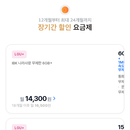
12개월부터 최대 24개월까지 장기간 할인 요금제
6GB
LGU+
+
1Mbps
IBK 나라사랑 무제한 6GB+
속도
무제한
통화
무제한
문자
무제한
14,300
원
18개월 이후 월
16,500
원
15G
LGU+