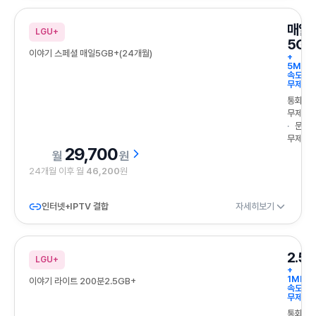
매일
LGU+
5GB
이야기 스페셜 매일5GB+(24개월)
+
5Mbp
속도
무제한
통화
무제한
문자
무제한
29,700
원
24개월 이후 월
46,200
원
인터넷+IPTV 결합
자세히보기
2.5
LGU+
+
1Mbps
이야기 라이트 200분2.5GB+
속도
무제한
통화