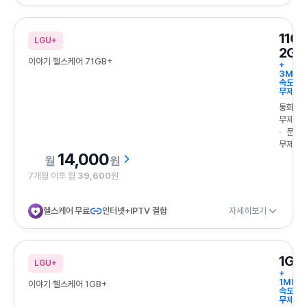
11G
LGU+
2GB
이야기 헬스케어 71GB+
+
3Mbp
속도
무제한
통화
무제한
문자
무제한
14,000
원
7개월 이후 월
39,600
원
헬스케어 무료
인터넷+IPTV 결합
자세히보기
1GB
LGU+
+
1Mbps
이야기 헬스케어 1GB+
속도
무제한