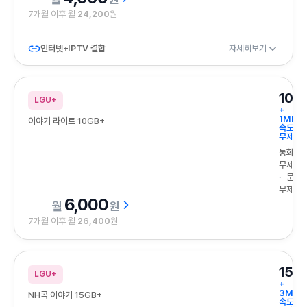
7개월 이후 월
24,200
원
인터넷+IPTV 결합
자세히보기
10G
LGU+
+
1Mbps
이야기 라이트 10GB+
속도
무제한
통화
무제한
문자
무제한
6,000
원
7개월 이후 월
26,400
원
15G
LGU+
+
3Mbp
NH콕 이야기 15GB+
속도