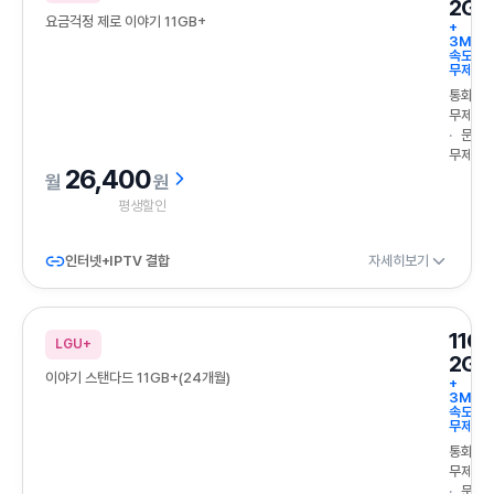
2GB
요금걱정 제로 이야기 11GB+
+
3Mbp
속도
무제한
통화
무제한
문자
무제한
26,400
원
평생할인
인터넷+IPTV 결합
자세히보기
11G
LGU+
2GB
이야기 스탠다드 11GB+(24개월)
+
3Mbp
속도
무제한
통화
무제한
문자