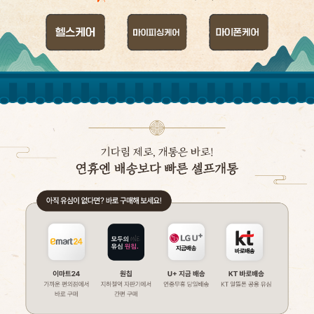
이야기모바일 케어서비스 2탄 마이 안심케어 서비스 출시 기념 이벤트 기간 
헬스케어
헬스케어(피싱해킹)
안심케어(휴대폰보상)
배경이미지