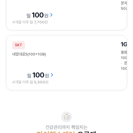
문자
50건
100
원
4개월 이후 월
7,700
원
1GB
SKT
통화
내맘대로S(100+1GB)
100분
문자
100건
100
원
4개월 이후 월
5,500
원