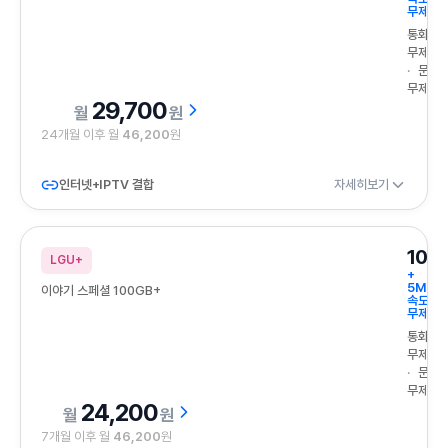
무제한
통화
무제한
문자
무제한
29,700
원
24개월 이후 월
46,200
원
인터넷+IPTV 결합
자세히보기
100
LGU+
+
5Mbp
이야기 스페셜 100GB+
속도
무제한
통화
무제한
문자
무제한
24,200
원
7개월 이후 월
46,200
원