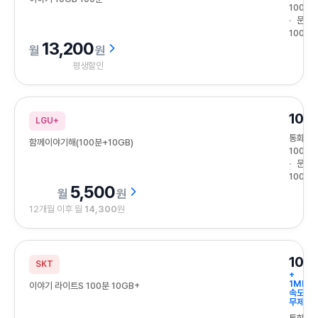
100분
문자
100건
13,200
원
평생할인
10G
LGU+
통화
함께이야기해(100분+10GB)
100분
문자
100건
5,500
원
12개월 이후 월
14,300
원
10G
SKT
+
1Mbps
이야기 라이트S 100분 10GB+
속도
무제한