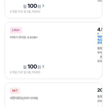
100건
100
원
6개월 이후 월
18,700
원
4.5
LGU+
+
1Mbps
이야기 라이트 4.5GB+
속도
무제한
통화
무제한
문자
무제한
100
원
6개월 이후 월
18,700
원
2GB
SKT
통화
내맘대로S(200+2GB)
200분