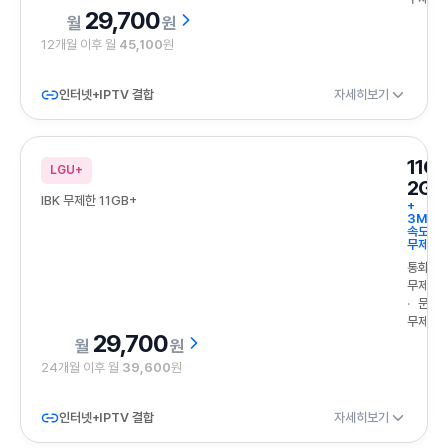
29,700
원
12개월 이후 월
45,100
원
인터넷+IPTV 결합
자세히보기
11G
LGU+
2GB
IBK 무제한 11GB+
+
3Mbp
속도
무제한
통화
무제한
문자
무제한
29,700
원
24개월 이후 월
39,600
원
인터넷+IPTV 결합
자세히보기