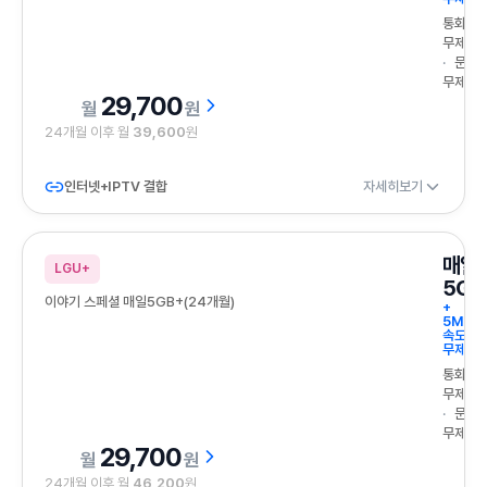
통화
무제한
문자
무제한
29,700
원
24개월 이후 월
39,600
원
인터넷+IPTV 결합
자세히보기
매일
LGU+
5GB
이야기 스페셜 매일5GB+(24개월)
+
5Mbp
속도
무제한
통화
무제한
문자
무제한
29,700
원
24개월 이후 월
46,200
원