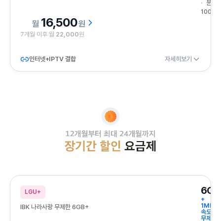
문자
100건
16,500
원
7개월 이후 월
22,000
원
인터넷+IPTV 결합
자세히보기
12개월부터 최대 24개월까지 장기간 할인 요금제
6GB
LGU+
+
1Mbps
IBK 나라사랑 무제한 6GB+
속도
무제한