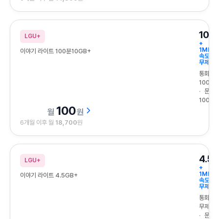
10G
LGU+
+
1Mbps
이야기 라이트 100분10GB+
속도
무제한
통화
100분
문자
100건
100
원
6개월 이후 월
18,700
원
4.5
LGU+
+
1Mbps
이야기 라이트 4.5GB+
속도
무제한
통화
무제한
문자