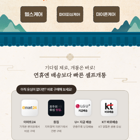
이야기모바일 케어서비스 2탄 마이 안심케어 서비스 출시 기념 이벤트 기간 
헬스케어
헬스케어(피싱해킹)
안심케어(휴대폰보상)
배경이미지