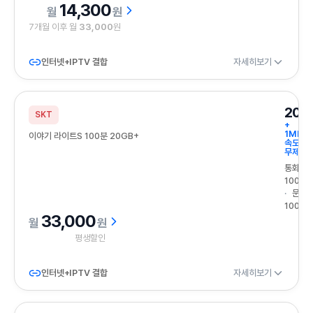
14,300
원
7개월 이후 월
33,000
원
인터넷+IPTV 결합
자세히보기
20G
SKT
+
1Mbps
이야기 라이트S 100분 20GB+
속도
무제한
통화
100분
문자
100건
33,000
원
평생할인
인터넷+IPTV 결합
자세히보기