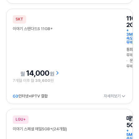
11G
SKT
2GB
이야기 스탠다드S 11GB+
+
3Mbp
속도
무제한
통화
무제한
문자
무제한
14,000
원
7개월 이후 월
39,600
원
인터넷+IPTV 결합
자세히보기
매일
LGU+
5GB
이야기 스페셜 매일5GB+(24개월)
+
5Mbp
속도