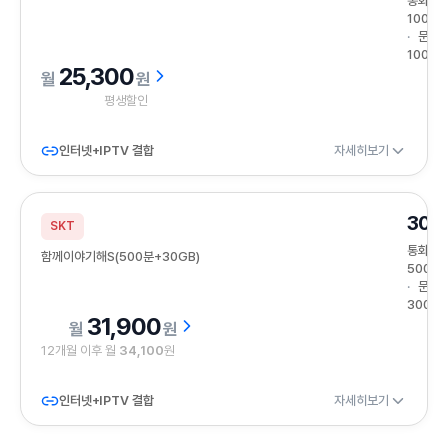
통화
100분
문자
100건
25,300
원
평생할인
인터넷+IPTV 결합
자세히보기
30G
SKT
통화
함께이야기해S(500분+30GB)
500분
문자
300건
31,900
원
12개월 이후 월
34,100
원
인터넷+IPTV 결합
자세히보기