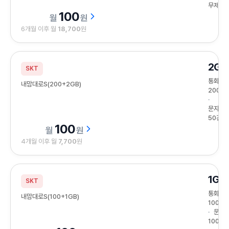
무제한
100
원
6개월 이후 월
18,700
원
2GB
SKT
통화
내맘대로S(200+2GB)
200분
문자
50건
100
원
4개월 이후 월
7,700
원
1GB
SKT
통화
내맘대로S(100+1GB)
100분
문자
100건