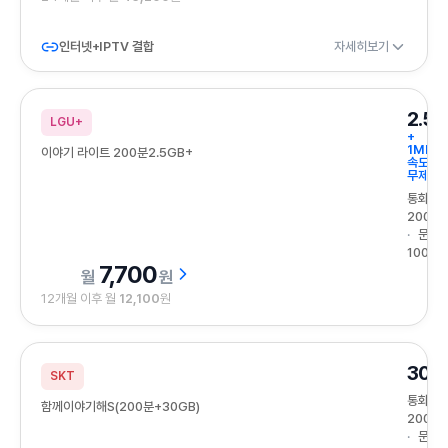
인터넷+IPTV 결합
자세히보기
2.5
LGU+
+
1Mbps
이야기 라이트 200분2.5GB+
속도
무제한
통화
200분
문자
100건
7,700
원
12개월 이후 월
12,100
원
30G
SKT
통화
함께이야기해S(200분+30GB)
200분
문자