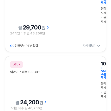
무제한
통화
무제한
문자
무제한
29,700
원
24개월 이후 월
46,200
원
인터넷+IPTV 결합
자세히보기
100
LGU+
+
5Mbp
이야기 스페셜 100GB+
속도
무제한
통화
무제한
문자
무제한
24,200
원
7개월 이후 월
46,200
원