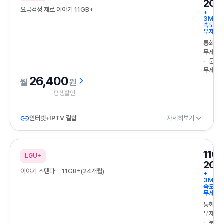
2GB
요금걱정 제로 이야기 11GB+
+
3Mbp
속도
무제한
통화
무제한
문자
무제한
26,400
원
평생할인
인터넷+IPTV 결합
자세히보기
11G
LGU+
2GB
이야기 스탠다드 11GB+(24개월)
+
3Mbp
속도
무제한
통화
무제한
문자