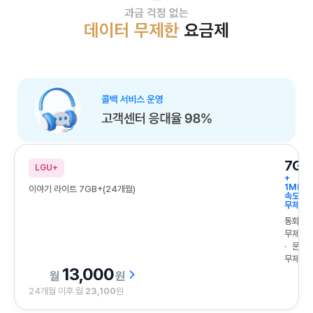
과금 걱정 없는 데이터 무제한 요금제
콜백 서비스 운영 고객센터 응대율 98
7GB
LGU+
+
1Mbps
이야기 라이트 7GB+(24개월)
속도
무제한
통화
무제한
문자
무제한
13,000
원
24개월 이후 월
23,100
원