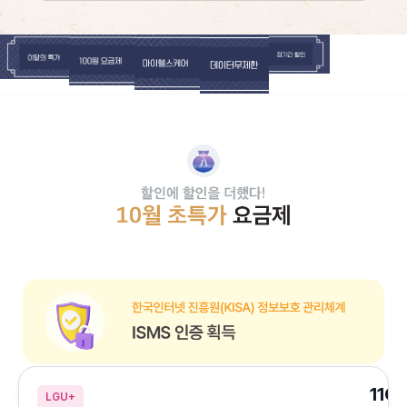
기다림 제로, 개통은 바로! 연휴엔 배송보다 빠른 셀프개통 아직 유심이 없다면
장기간할인
이달의특가
100원요금제
마이헬스케어
데이터무제한
할인에 할인을 더했다! 10월 초특가 요금제
한국인터넷 진흥원(KISA) 정보보호 관리체계 ISMS 인증 획득
11G
LGU+