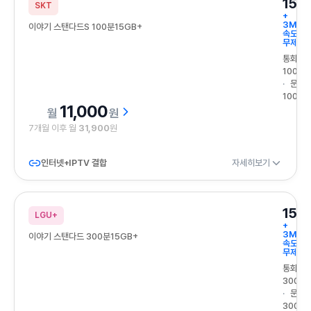
15G
SKT
+
3Mbp
이야기 스탠다드S 100분15GB+
속도
무제한
통화
100분
문자
100건
11,000
원
7개월 이후 월
31,900
원
인터넷+IPTV 결합
자세히보기
15G
LGU+
+
3Mbp
이야기 스탠다드 300분15GB+
속도
무제한
통화
300분
문자
300건