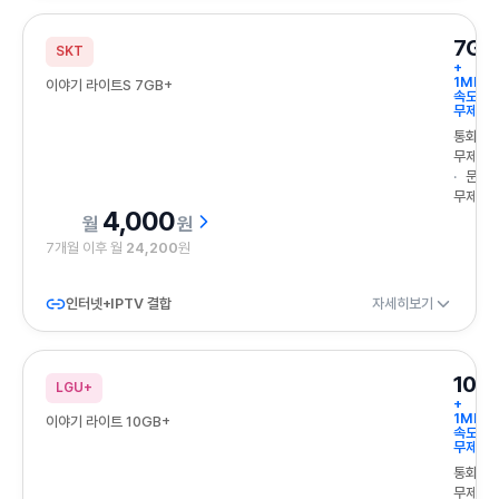
7GB
SKT
+
1Mbps
이야기 라이트S 7GB+
속도
무제한
통화
무제한
문자
무제한
4,000
원
7개월 이후 월
24,200
원
인터넷+IPTV 결합
자세히보기
10G
LGU+
+
1Mbps
이야기 라이트 10GB+
속도
무제한
통화
무제한