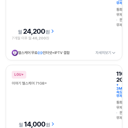
무제한
통화
무제한
문자
무제한
24,200
원
7개월 이후 월
46,200
원
헬스케어 무료
인터넷+IPTV 결합
자세히보기
11G
LGU+
2GB
이야기 헬스케어 71GB+
+
3Mbp
속도
무제한
통화
무제한
문자
무제한
14,000
원