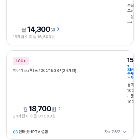
통화
무제한
문자
무제한
14,300
원
18개월 이후 월
16,500
원
15G
LGU+
+
3Mbp
이야기 스탠다드 100분15GB+(24개월)
속도
무제한
통화
100분
문자
100건
18,700
원
24개월 이후 월
31,900
원
인터넷+IPTV 결합
자세히보기