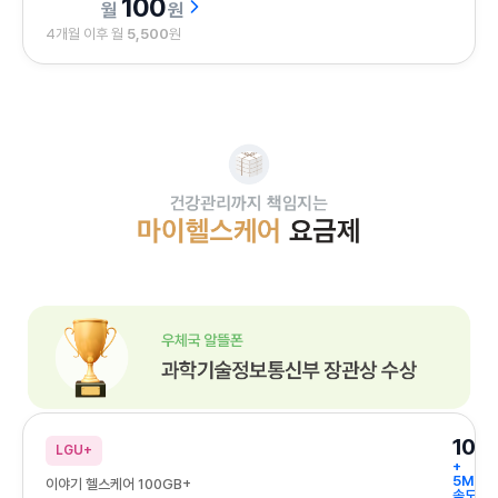
100
원
4개월 이후 월
5,500
원
건강관리까지 책임지는 마이 헬스케어 요금제
우체국 알뜰폰 과학기술정보통신부 장관상 수상
100
LGU+
+
5Mbp
이야기 헬스케어 100GB+
속도