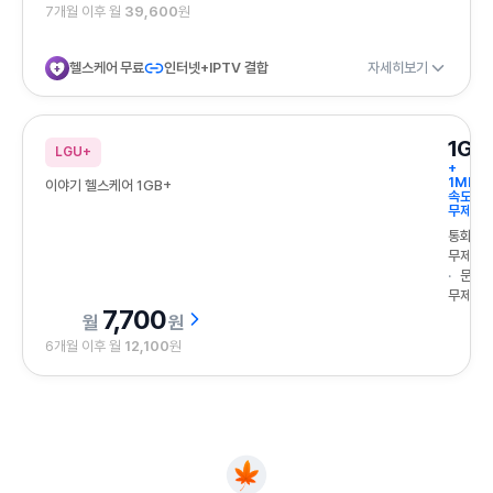
7개월 이후 월
39,600
원
헬스케어 무료
인터넷+IPTV 결합
자세히보기
1GB
LGU+
+
1Mbps
이야기 헬스케어 1GB+
속도
무제한
통화
무제한
문자
무제한
7,700
원
6개월 이후 월
12,100
원