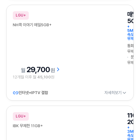
매일
LGU+
5GB
NH콕 이야기 매일5GB+
+
5Mbp
속도
무제한
통화
무제한
문자
무제한
29,700
원
12개월 이후 월
45,100
원
인터넷+IPTV 결합
자세히보기
11G
LGU+
2GB
IBK 무제한 11GB+
+
3Mbp
속도
무제한