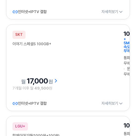
인터넷+IPTV 결합
자세히보기
100
SKT
+
5Mbp
이야기 스페셜S 100GB+
속도
무제한
통화
무제한
문자
무제한
17,000
원
7개월 이후 월
49,500
원
인터넷+IPTV 결합
자세히보기
10G
LGU+
통화
함께이야기해(1000분+10GB)