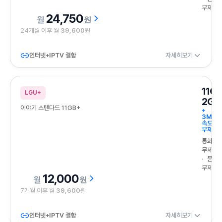
무제한
24,750
원
24개월 이후 월
39,600
원
인터넷+IPTV 결합
자세히보기
11G
LGU+
2GB
이야기 스탠다드 11GB+
+
3Mbp
속도
무제한
통화
무제한
문자
무제한
12,000
원
7개월 이후 월
39,600
원
인터넷+IPTV 결합
자세히보기