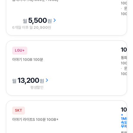
1000분
문자
100건
5,500
원
6개월 이후 월
20,900
원
10G
LGU+
통화
이야기 10GB 100분
100분
문자
100건
13,200
원
평생할인
10G
SKT
+
1Mbps
이야기 라이트S 100분 10GB+
속도
무제한