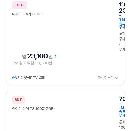
11G
LGU+
2GB
NH콕 이야기 11GB+
+
3Mbp
속도
무제한
통화
무제한
문자
무제한
23,100
원
12개월 이후 월
38,500
원
인터넷+IPTV 결합
자세히보기
7GB
SKT
+
1Mbps
이야기 라이트S 100분 7GB+
속도
무제한
통화
100분