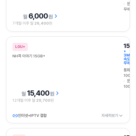
문자
무제한
6,000
원
7개월 이후 월
26,400
원
15G
LGU+
+
3Mbp
NH콕 이야기 15GB+
속도
무제한
통화
100분
문자
100건
15,400
원
12개월 이후 월
29,700
원
인터넷+IPTV 결합
자세히보기