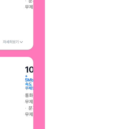
문자
무제한
자세히보기
100GB
+
5Mbps
속도
무제한
통화
무제한
문자
무제한