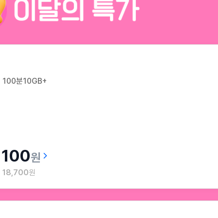
100분10GB+
100
원
월
18,700
원