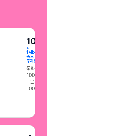
10GB
+
1Mbps
속도
무제한
통화
100분
문자
100건