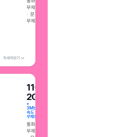
통화
무제한
문자
무제한
자세히보기
11GB+매일
2GB
+
3Mbps
속도
무제한
통화
무제한