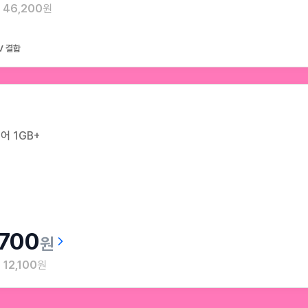
월
46,200
원
V 결합
어 1GB+
,700
원
월
12,100
원