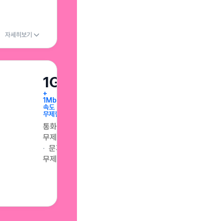
자세히보기
1GB
+
1Mbps
속도
무제한
통화
무제한
문자
무제한