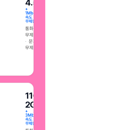
4.5GB
+
1Mbps
속도
무제한
통화
무제한
문자
무제한
11GB+매일
2GB
+
3Mbps
속도
무제한