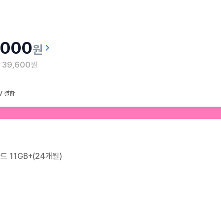
,000
원
월
39,600
원
V 결합
 11GB+(24개월)