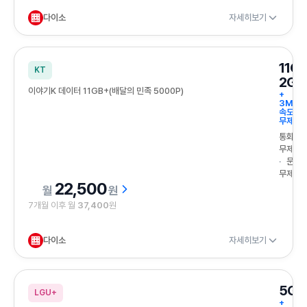
다이소
자세히보기
11G
KT
2GB
이야기K 데이터 11GB+(배달의 민족 5000P)
+
3Mbp
속도
무제한
통화
무제한
문자
무제한
22,500
원
7개월 이후 월
37,400
원
다이소
자세히보기
5GB
LGU+
+