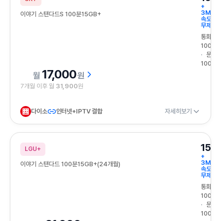
+
3Mbp
이야기 스탠다드S 100분15GB+
속도
무제한
통화
100분
문자
100건
17,000
원
7개월 이후 월
31,900
원
다이소
인터넷+IPTV 결합
자세히보기
15G
LGU+
+
3Mbp
이야기 스탠다드 100분15GB+(24개월)
속도
무제한
통화
100분
문자
100건