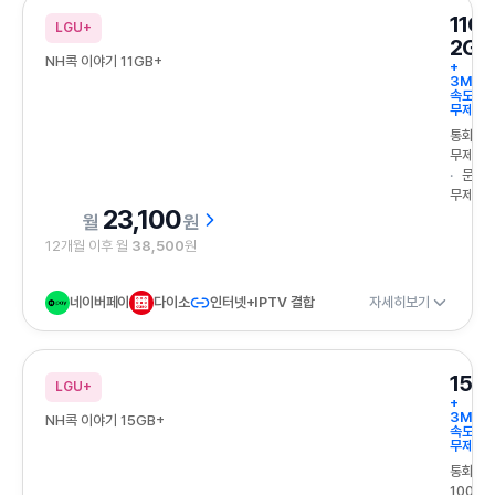
11G
LGU+
2GB
NH콕 이야기 11GB+
+
3Mbp
속도
무제한
통화
무제한
문자
무제한
23,100
원
12개월 이후 월
38,500
원
네이버페이
다이소
인터넷+IPTV 결합
자세히보기
15G
LGU+
+
3Mbp
NH콕 이야기 15GB+
속도
무제한
통화
100분