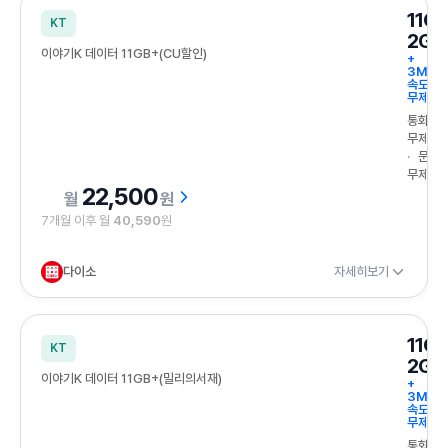
11G
KT
2GB
이야기K 데이터 11GB+(CU할인)
+
3Mbp
속도
무제한
통화
무제한
문자
무제한
22,500
원
7개월 이후 월
40,590
원
다이소
자세히보기
11G
KT
2GB
이야기K 데이터 11GB+(밀리의서재)
+
3Mbp
속도
무제한
통화