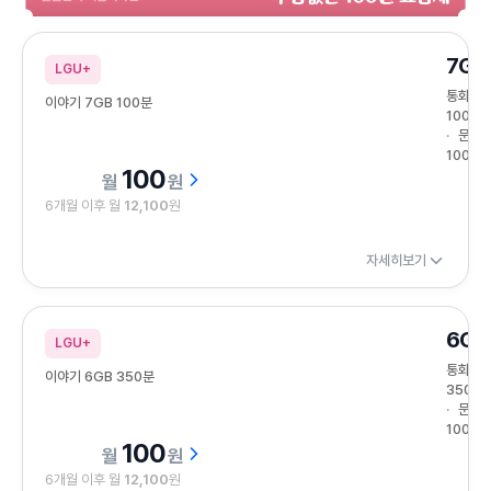
알뜰폰이 처음이라면? 부담없는 100원 요금제
7GB
LGU+
통화
이야기 7GB 100분
100분
문자
100건
100
원
6개월 이후 월
12,100
원
자세히보기
6GB
LGU+
통화
이야기 6GB 350분
350분
문자
100건
100
원
6개월 이후 월
12,100
원