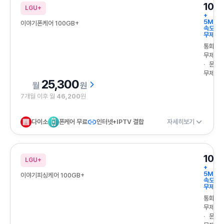
100
LGU+
+
5Mbp
이야기폰케어 100GB+
속도
무제한
통화
무제한
문자
무제한
25,300
원
7개월 이후 월
46,200
원
다이소
폰케어 무료
인터넷+IPTV 결합
자세히보기
100
LGU+
+
5Mbp
이야기피싱케어 100GB+
속도
무제한
통화
무제한
문자