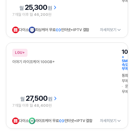
무제한
25,300
원
7개월 이후 월
46,200
원
다이소
피싱케어 무료
인터넷+IPTV 결합
자세히보기
100
LGU+
+
5Mbp
이야기 라이프케어 100GB+
속도
무제한
통화
무제한
문자
무제한
27,500
원
7개월 이후 월
48,400
원
다이소
라이프케어 무료
인터넷+IPTV 결합
자세히보기