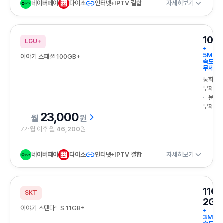
네이버페이
다이소
인터넷+IPTV 결합
자세히보기
100
LGU+
+
5Mbp
이야기 스페셜 100GB+
속도
무제한
통화
무제한
문자
무제한
23,000
원
7개월 이후 월
46,200
원
네이버페이
다이소
인터넷+IPTV 결합
자세히보기
11G
SKT
2GB
이야기 스탠다드S 11GB+
+
3Mbp