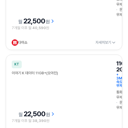
무제한
문자
무제한
22,500
원
7개월 이후 월
40,590
원
다이소
자세히보기
11G
KT
2GB
이야기 K 데이터 11GB+(모아진)
+
3Mbp
속도
무제한
통화
무제한
문자
무제한
22,500
원
7개월 이후 월
38,390
원