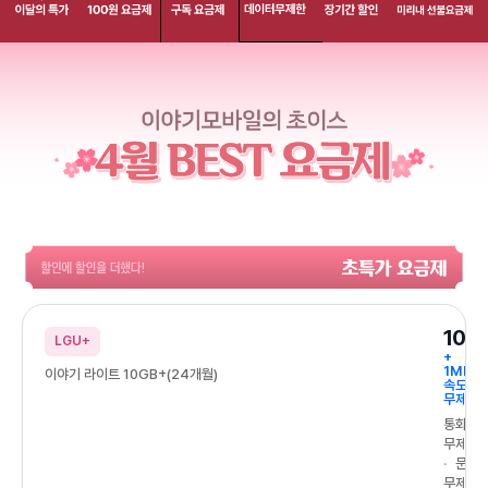
장기간할인
이달의특가 Npay증정
100원요금제
구독 요금제
데이터무제한
미리내 요금
이야기모바일의 초이스 4월 BEST 요금제
할인에 할인을 더했다! 초특가 요금제
10G
LGU+
+
1Mbps
이야기 라이트 10GB+(24개월)
속도
무제한
통화
무제한
문자
무제한