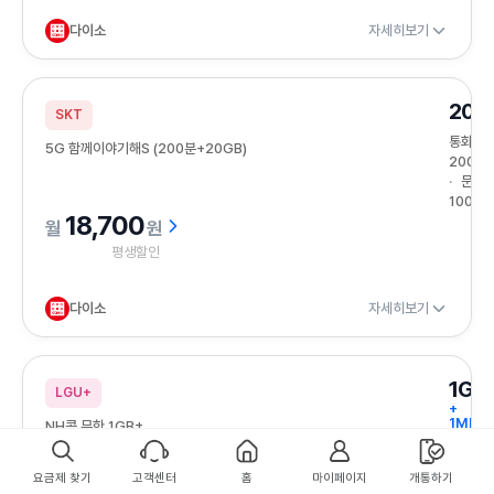
다이소
자세히보기
20G
SKT
통화
5G 함께이야기해S (200분+20GB)
200분
문자
100건
18,700
원
평생할인
다이소
자세히보기
1GB
LGU+
+
1Mbps
NH콕 무한 1GB+
속도
무제한
통화
요금제 찾기
고객센터
홈
마이페이지
개통하기