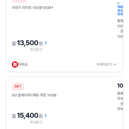
+
1Mbps
이야기 라이트 100분10GB+
속도
무제한
통화
100분
문자
100건
13,500
원
평생할인
다이소
자세히보기
10G
SKT
통화
5G 함께이야기해S 무한 10GB
무제한
문자
무제한
15,400
원
평생할인