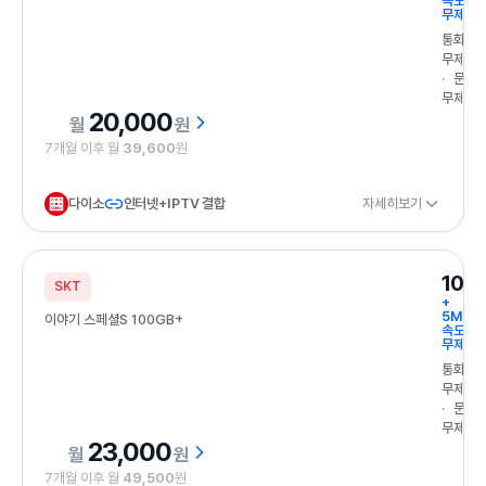
속도
무제한
통화
무제한
문자
무제한
20,000
원
7개월 이후 월
39,600
원
다이소
인터넷+IPTV 결합
자세히보기
100
SKT
+
5Mbp
이야기 스페셜S 100GB+
속도
무제한
통화
무제한
문자
무제한
23,000
원
7개월 이후 월
49,500
원