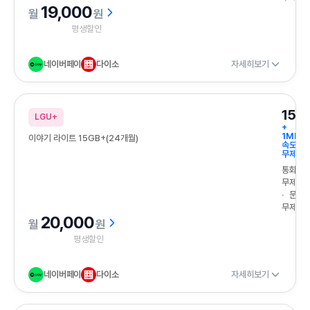
19,000
원
평생할인
네이버페이
다이소
자세히보기
15G
LGU+
+
1Mbps
이야기 라이트 15GB+(24개월)
속도
무제한
통화
무제한
문자
무제한
20,000
원
평생할인
네이버페이
다이소
자세히보기