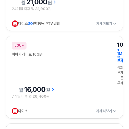
21,000
원
24개월 이후 월
31,900
원
다이소
인터넷+IPTV 결합
자세히보기
10G
LGU+
+
1Mbps
이야기 라이트 10GB+
속도
무제한
통화
무제한
문자
무제한
16,000
원
7개월 이후 월
26,400
원
다이소
자세히보기