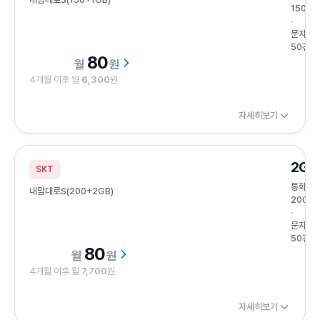
150분
문자
50건
80
원
4개월 이후 월
6,300
원
자세히보기
2GB
SKT
통화
내맘대로S(200+2GB)
200분
문자
50건
80
원
4개월 이후 월
7,700
원
자세히보기