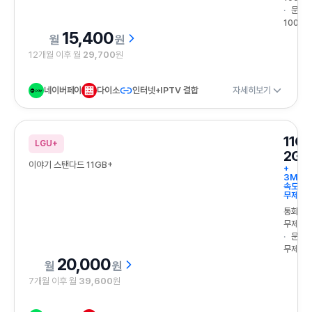
문자
100건
15,400
원
12개월 이후 월
29,700
원
네이버페이
다이소
인터넷+IPTV 결합
자세히보기
11G
LGU+
2GB
이야기 스탠다드 11GB+
+
3Mbp
속도
무제한
통화
무제한
문자
무제한
20,000
원
7개월 이후 월
39,600
원