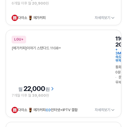
6개월 이후 월
20,900
원
다이소
메가커피
자세히보기
11G
LGU+
2GB
[메가커피]이야기 스탠다드 11GB+
+
3Mbp
속도
무제한
통화
0분
문자
무제한
22,000
원
7개월 이후 월
39,600
원
다이소
메가커피
인터넷+IPTV 결합
자세히보기