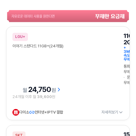
자유로운 데이터 사용을 원한다면 무제한 요금제
11G
LGU+
2GB
이야기 스탠다드 11GB+(24개월)
+
3Mbp
속도
무제한
통화
무제한
문자
무제한
24,750
원
24개월 이후 월
39,600
원
다이소
인터넷+IPTV 결합
자세히보기
15G
SKT