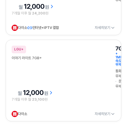
무제한
12,000
원
7개월 이후 월
24,200
원
다이소
인터넷+IPTV 결합
자세히보기
7GB
LGU+
+
1Mbps
이야기 라이트 7GB+
속도
무제한
통화
무제한
문자
무제한
12,000
원
7개월 이후 월
23,100
원
다이소
자세히보기