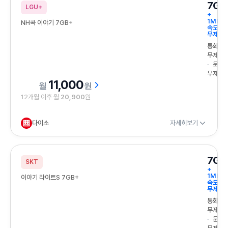
7GB
LGU+
+
1Mbps
NH콕 이야기 7GB+
속도
무제한
통화
무제한
문자
무제한
11,000
원
12개월 이후 월
20,900
원
다이소
자세히보기
7GB
SKT
+
1Mbps
이야기 라이트S 7GB+
속도
무제한
통화
무제한
문자