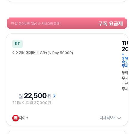
한 달 통신비에 일상 속 서비스를 함께! 구독요금제
11G
KT
2GB
이야기K 데이터 11GB+(N Pay 5000P)
+
3Mbp
속도
무제한
통화
무제한
문자
무제한
22,500
원
7개월 이후 월
37,000
원
다이소
자세히보기