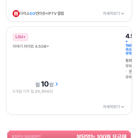
다이소
인터넷+IPTV 결합
자세히보기
4.5
LGU+
+
1Mbps
이야기 라이트 4.5GB+
속도
무제한
통화
무제한
문자
무제한
10
원
6개월 이후 월
20,900
원
자세히보기