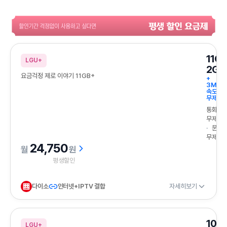
할인기간 걱정없이 사용하고 싶다면 평생 할인 요금제
11G
LGU+
2GB
요금걱정 제로 이야기 11GB+
+
3Mbp
속도
무제한
통화
무제한
문자
무제한
24,750
원
평생할인
다이소
인터넷+IPTV 결합
자세히보기
10G
LGU+