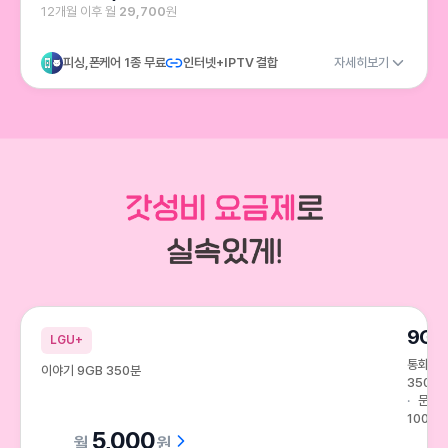
12개월 이후 월
29,700
원
피싱,폰케어 1종 무료
인터넷+IPTV 결합
자세히보기
9GB
LGU+
통화
이야기 9GB 350분
350분
문자
100건
5,000
원