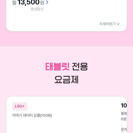
13,500
원
평생할인
자세히보기
10G
LGU+
통화
이야기 데이터 심플(10GB)
0분
문자