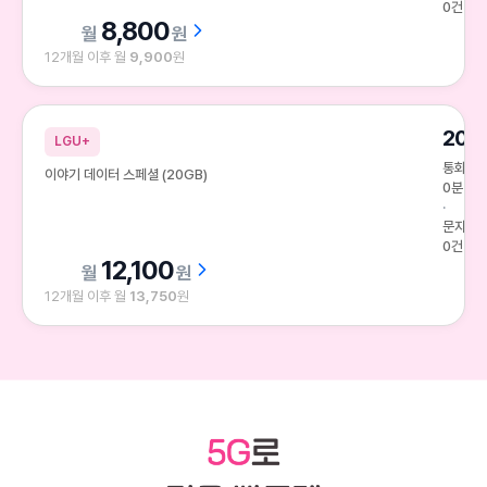
0건
8,800
원
12개월 이후 월
9,900
원
20G
LGU+
통화
이야기 데이터 스페셜 (20GB)
0분
문자
0건
12,100
원
12개월 이후 월
13,750
원