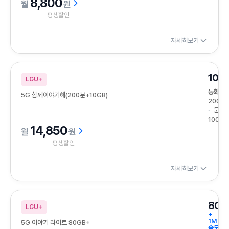
8,800
원
평생할인
자세히보기
10G
LGU+
통화
5G 함께이야기해(200분+10GB)
200분
문자
100건
14,850
원
평생할인
자세히보기
80G
LGU+
+
1Mbps
5G 이야기 라이트 80GB+
속도