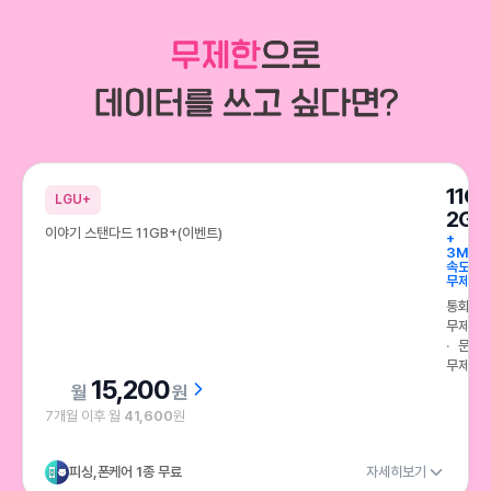
11G
LGU+
2GB
이야기 스탠다드 11GB+(이벤트)
+
3Mbp
속도
무제한
통화
무제한
문자
무제한
15,200
원
7개월 이후 월
41,600
원
피싱,폰케어 1종 무료
자세히보기