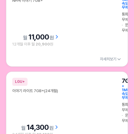
NH콕 이야기 7GB+
속도
무제한
통화
무제한
문자
무제한
11,000
원
12개월 이후 월
20,900
원
자세히보기
7GB
LGU+
+
1Mbps
이야기 라이트 7GB+(24개월)
속도
무제한
통화
무제한
문자
무제한
14,300
원