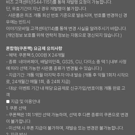
비즈 고객센터(1544-1151)를 통해 재발행 요청이 가능합니다.
단, 유효기간이 지난 경우 재발행이 불가합니다.
· 사은품은 최초 개통 회선 번호 기준으로 발송되며, 번호를 변경하신 경
우에는 반드시
이야기모바일 고객센터(114)를 통해 변경 사실을 알려주시기 바랍니다.
(개인정보 보호를 위해 연락처 정보는 자동으로 갱신되지 않습니다.)
혼합형(쿠폰팩) 요금제 유의사항
- 혜택: 쿠폰팩 5,000원 X 24개월
- 종류: 네이버페이, 배달의민족, GS25, CU, 다이소 중 택 1 (내부 사정
에 따라 선택 가능한 사은품 종류가 변경될 수 있습니다.)
- 지급기간: 개통 익월 마지막 주차 이내 발송 (개통 후 익월 1회차 시작으
로, 24개월간 매월 1회, 총 24회 지급)
- 대상: 이벤트 기간 내 해당 요금제로 신규가입/번호이동 개통 완료 고
객
■ 지급 및 이용안내
1. 쿠폰 선택
- 쿠폰팩은 1회 1개만 선택 가능하며, 선택 후 다른 종류의 쿠폰으로 변경
이 불가합니다.
- 미선택 시 쿠폰 지급이 불가하며, 재발송 또는 변경은 불가능합니다.
2. 지급 방식