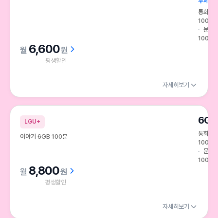
무제한
통화
100분
문자
100건
6,600
원
평생할인
자세히보기
6GB
LGU+
통화
이야기 6GB 100분
100분
문자
100건
8,800
원
평생할인
자세히보기