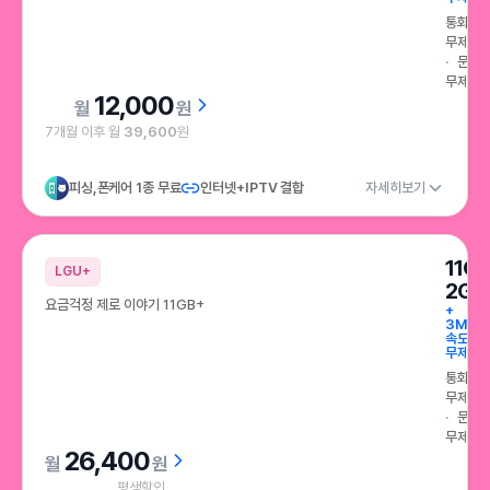
통화
무제한
문자
무제한
12,000
원
7개월 이후 월
39,600
원
피싱,폰케어 1종 무료
인터넷+IPTV 결합
자세히보기
11G
LGU+
2GB
요금걱정 제로 이야기 11GB+
+
3Mbp
속도
무제한
통화
무제한
문자
무제한
26,400
원
평생할인