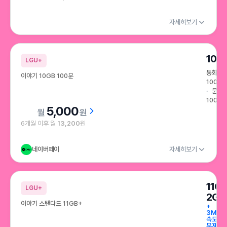
자세히보기
10G
LGU+
통화
이야기 10GB 100분
100분
문자
100건
5,000
원
6개월 이후 월
13,200
원
네이버페이
자세히보기
11G
LGU+
2GB
이야기 스탠다드 11GB+
+
3Mbp
속도
무제한