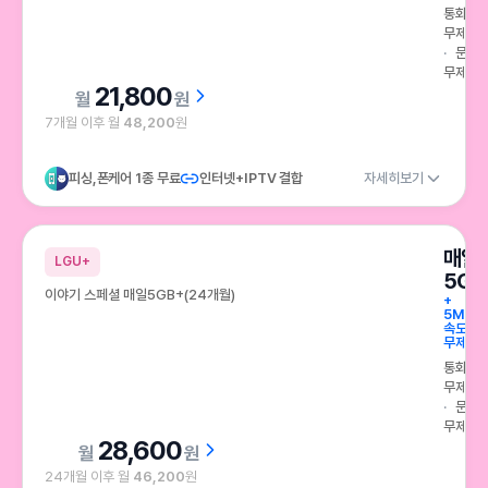
통화
무제한
문자
무제한
21,800
원
7개월 이후 월
48,200
원
피싱,폰케어 1종 무료
인터넷+IPTV 결합
자세히보기
매일
LGU+
5GB
이야기 스페셜 매일5GB+(24개월)
+
5Mbp
속도
무제한
통화
무제한
문자
무제한
28,600
원
24개월 이후 월
46,200
원