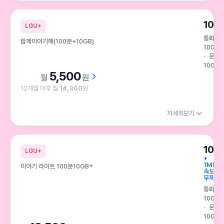
10G
LGU+
통화
함께이야기해(100분+10GB)
100분
문자
100건
5,500
원
12개월 이후 월
14,300
원
자세히보기
10G
LGU+
+
1Mbps
이야기 라이트 100분10GB+
속도
무제한
통화
100분
문자
100건