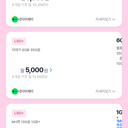
6개월 이후 월
13,200
원
네이버페이
자세히보기
6GB
LGU+
통화
이야기 6GB 350분
350분
문자
100건
5,000
원
6개월 이후 월
11,000
원
네이버페이
자세히보기
1GB
LGU+
+
1Mbps
NH콕 100분 1GB+
속도