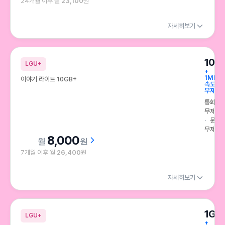
24개월 이후 월
23,100
원
자세히보기
10G
LGU+
+
1Mbps
이야기 라이트 10GB+
속도
무제한
통화
무제한
문자
무제한
8,000
원
7개월 이후 월
26,400
원
자세히보기
1GB
LGU+
+