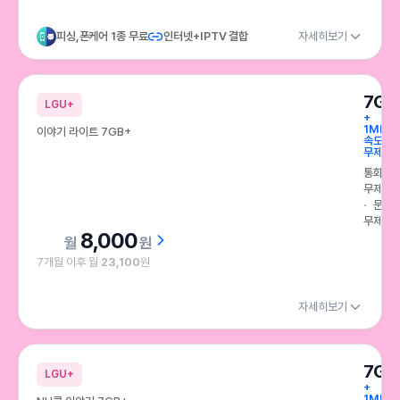
피싱,폰케어 1종 무료
인터넷+IPTV 결합
자세히보기
7GB
LGU+
+
1Mbps
이야기 라이트 7GB+
속도
무제한
통화
무제한
문자
무제한
8,000
원
7개월 이후 월
23,100
원
자세히보기
7GB
LGU+
+
1Mbps