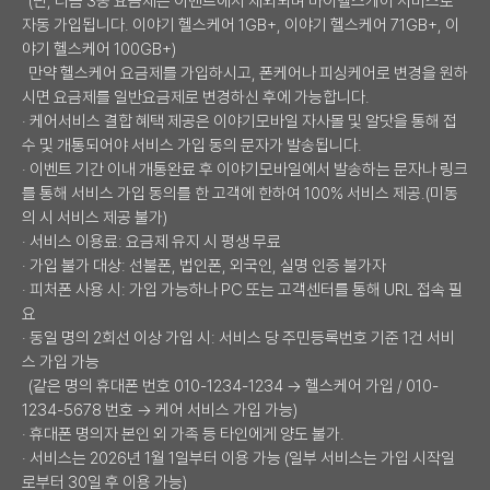
(단, 다음 3종 요금제는 이벤트에서 제외되며 마이헬스케어 서비스로
자동 가입됩니다. 이야기 헬스케어 1GB+, 이야기 헬스케어 71GB+, 이
야기 헬스케어 100GB+)
만약 헬스케어 요금제를 가입하시고, 폰케어나 피싱케어로 변경을 원하
시면 요금제를 일반요금제로 변경하신 후에 가능합니다.
· 케어서비스 결합 혜택 제공은 이야기모바일 자사몰 및 알닷을 통해 접
수 및 개통되어야 서비스 가입 동의 문자가 발송됩니다.
· 이벤트 기간 이내 개통완료 후 이야기모바일에서 발송하는 문자나 링크
를 통해 서비스 가입 동의를 한 고객에 한하여 100% 서비스 제공.(미동
의 시 서비스 제공 불가)
· 서비스 이용료: 요금제 유지 시 평생 무료
· 가입 불가 대상: 선불폰, 법인폰, 외국인, 실명 인증 불가자
· 피처폰 사용 시: 가입 가능하나 PC 또는 고객센터를 통해 URL 접속 필
요
· 동일 명의 2회선 이상 가입 시: 서비스 당 주민등록번호 기준 1건 서비
스 가입 가능
(같은 명의 휴대폰 번호 010-1234-1234 → 헬스케어 가입 / 010-
1234-5678 번호 → 케어 서비스 가입 가능)
· 휴대폰 명의자 본인 외 가족 등 타인에게 양도 불가.
· 서비스는 2026년 1월 1일부터 이용 가능 (일부 서비스는 가입 시작일
로부터 30일 후 이용 가능)