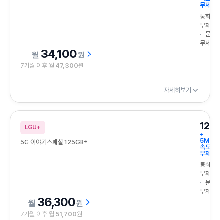
무제한
통화
무제한
문자
무제한
34,100
원
7개월 이후 월
47,300
원
자세히보기
125
LGU+
+
5Mbp
5G 이야기스페셜 125GB+
속도
무제한
통화
무제한
문자
무제한
36,300
원
7개월 이후 월
51,700
원