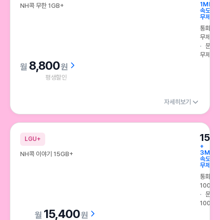
1Mbps
NH콕 무한 1GB+
속도
무제한
통화
무제한
문자
무제한
8,800
원
평생할인
자세히보기
15G
LGU+
+
3Mbp
NH콕 이야기 15GB+
속도
무제한
통화
100분
문자
100건
15,400
원