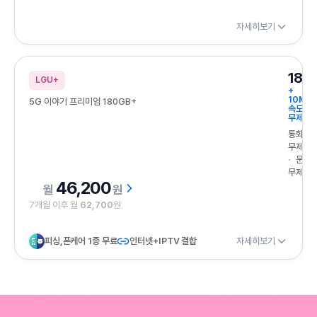
자세히보기
180
LGU+
+
10Mb
5G 이야기 프리미엄 180GB+
속도
무제한
통화
무제한
문자
무제한
46,200
원
7개월 이후 월
62,700
원
피싱,폰케어 1종 무료
인터넷+IPTV 결합
자세히보기