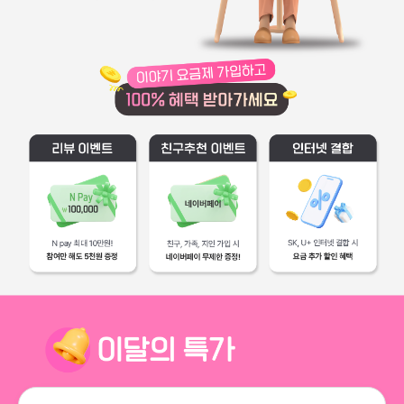
리뷰 이벤트
친구추천 이벤트
인터넷 결합