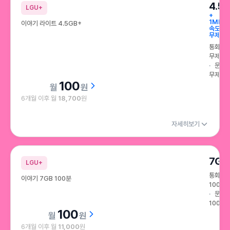
4.5
LGU+
+
1Mbps
이야기 라이트 4.5GB+
속도
무제한
통화
무제한
문자
무제한
100
원
6개월 이후 월
18,700
원
자세히보기
7GB
LGU+
통화
이야기 7GB 100분
100분
문자
100건
100
원
6개월 이후 월
11,000
원