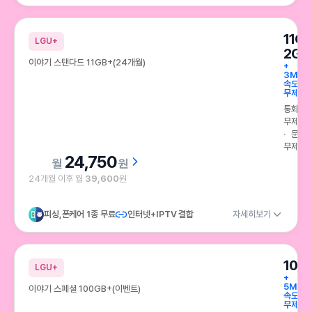
11G
LGU+
2GB
이야기 스탠다드 11GB+(24개월)
+
3Mbp
속도
무제한
통화
무제한
문자
무제한
24,750
원
24개월 이후 월
39,600
원
피싱,폰케어 1종 무료
인터넷+IPTV 결합
자세히보기
100
LGU+
+
5Mbp
이야기 스페셜 100GB+(이벤트)
속도
무제한