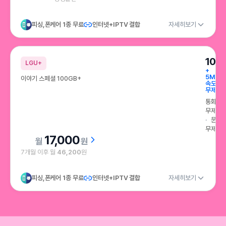
피싱,폰케어 1종 무료
인터넷+IPTV 결합
자세히보기
100
LGU+
+
5Mbp
이야기 스페셜 100GB+
속도
무제한
통화
무제한
문자
무제한
17,000
원
7개월 이후 월
46,200
원
피싱,폰케어 1종 무료
인터넷+IPTV 결합
자세히보기