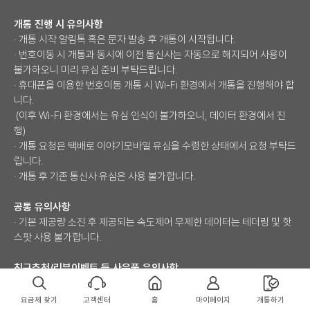
개통 진행 시 유의사항
· 개통 시작 알림톡 혹은 문자 발송 후 개통이 시작됩니다.
· 번호이동 시 개통과 동시에 이전 통신사는 자동으로 해지되어 사용이
불가하오니 미리 유심 준비 부탁드립니다.
· 휴대폰을 이용한 번호이동 개통 시 Wi-Fi 환경에서 개통을 진행해야 합
니다.
(이후 Wi-Fi 환경에서는 유심 인식이 불가하오니, 데이터 환경에서 진
행)
· 개통 요청은 택배로 이야기모바일 유심을 수령한 상태에서 요청 부탁드
립니다.
· 개통 후 기존 통신사 유심은 사용 불가합니다.
공통 유의사항
· 기본 제공량 소진 후 제공되는 속도제어 무제한 데이터는 테더링 및 핫
스팟 사용 불가합니다.
친구추천/리뷰이벤트 등 사은품 유의사항
· 리뷰, 친구추천 등으로 지급되는 사은품은 GS엠비즈(1544-1151)를
통해 MMS로 발송됩니다.
요금제 찾기
고객센터
홈
마이페이지
개통하기