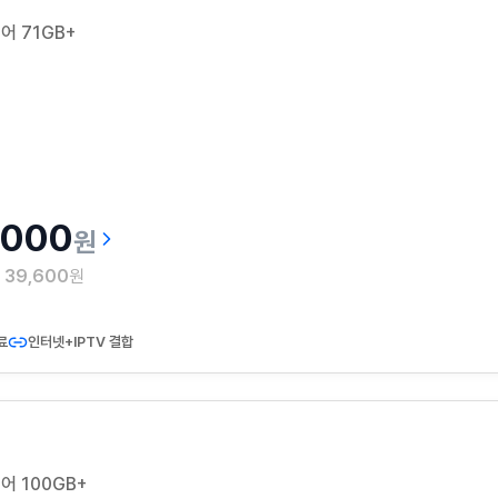
어 71GB+
,000
원
월
39,600
원
료
인터넷+IPTV 결합
어 100GB+