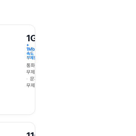
1GB
+
1Mbps
속도
무제한
통화
무제한
문자
무제한
11GB+매일