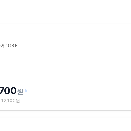
 12만원 상당 혜택을 평생 무료로! 이야기모바일 헬스케어 요금제
어 1GB+
,700
원
월
12,100
원