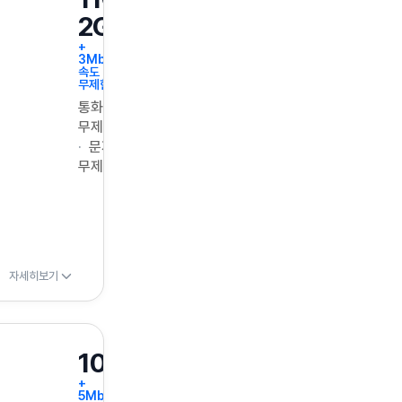
2GB
+
3Mbps
속도
무제한
통화
무제한
문자
무제한
자세히보기
100GB
+
5Mbps