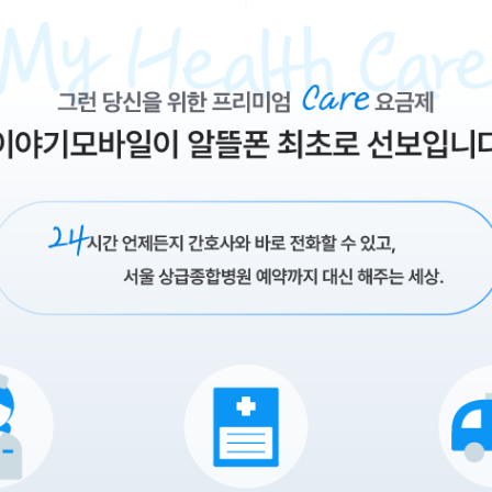
..해야하는데... 이런 고민 한 번쯤 해본 적 없으신가요? 몸이 안좋을