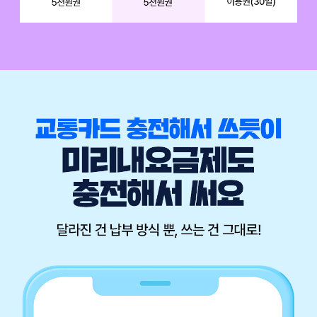
어차피 쓰는 요금제라면 쿠폰까지 포함된 선택! YAG 프리미엄 데이터 11G
배경이미지