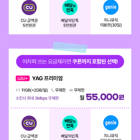
어차피 쓰는 요금제라면 쿠폰까지 포함된 선택! YAG 스탠다드 데이터 10.
배경이미지