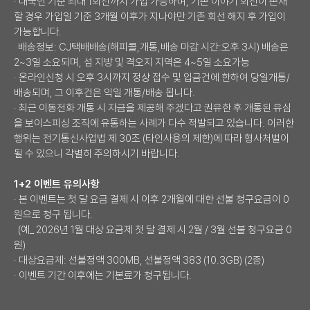
· 내국인 기준 최대 1회선까지 가입 가능하며, 기존 이야기 회선이 존재
할 경우 가입일 기준 3개월 이후가 지나야만 기존 회선 해지 후 가입이
가능합니다.
배송정보: CJ택배배송(해피콜,개통,배송 마감 시간:오후 3시) 배송은
2~3일 소요되며, 섬 지방 및 격오지 지역은 4~5일 소요가능
· 온라인신청 시 오후 3시까지 정상 접수 및 입금건에 한하여 당일개통/
배송되며, 그 이후건은 익일 개통/배송 됩니다.
· 최근 이동전화 개통 시 자금을 제공해 주겠다고 권유한 후 개통된 유심
을 보이스피싱 조직에 유통하는 사례가 다수 적발되고 있습니다. 이러한
행위는 전기통신사업법 제 30조 (타인사용의 제한)에 따라 형사처벌이
될 수 있으니 각별히 주의하시기 바랍니다.
1+2 이벤트 유의사항
· 본 이벤트는 첫 달 요금 결제 시 이후 2개월에 대한 선불 청구요금이 0
원으로 청구 됩니다.
(예_ 2026년 1월 대상 요금제 첫 달 결제 시 2월 / 3월 선불 청구요금 0
원)
· 대상요금제: 선불정액 300MB, 선불정액 383 (10.3GB) (2종)
· 이벤트 기간 이후에는 기본료가 청구됩니다.