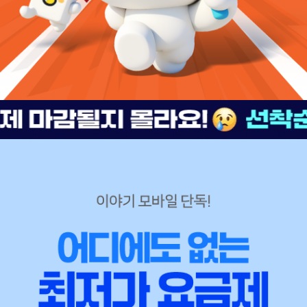
7 1GB 평생할인
문폭주! 언제마감할지몰라요!