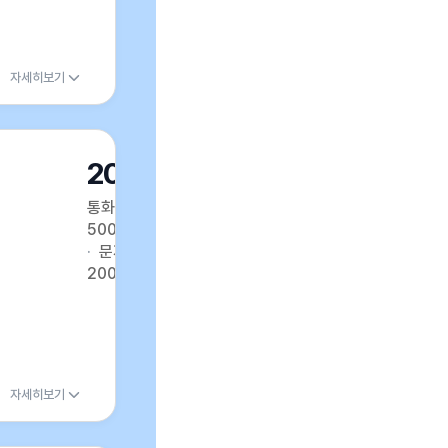
자세히보기
20GB
통화
500분
문자
200건
자세히보기