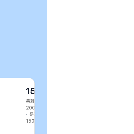
15GB
통화
200분
문자
150건