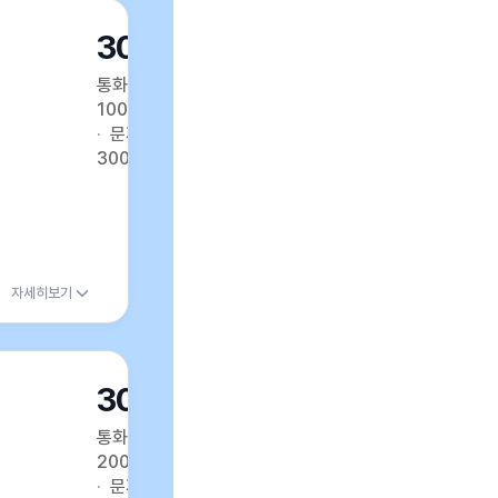
30GB
통화
100분
문자
300건
자세히보기
30GB
통화
200분
문자