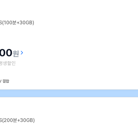
(100분+30GB)
100
원
평생할인
V 결합
(200분+30GB)