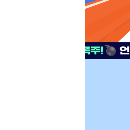
딱, 333명만 모십니다! 
선착순! 서두르세요! 주