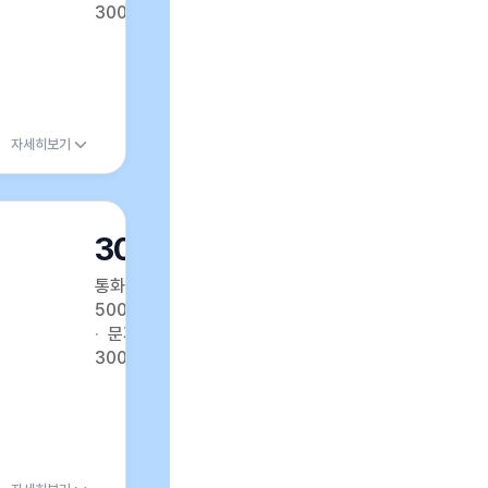
300건
자세히보기
30GB
통화
500분
문자
300건