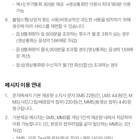
예시) 부가통화 300분 제공 →영상통화만 이용시 최대 180분 이용
가능
불법스팸/상업적 용도 사용/비정상적인 과도한 사용을 방지하기 위해
경우에 따라 서비스를 제한할 수 있습니다.
음성통화량이 일 600분을 초과하는 횟수가 월 중 3회가 넘는 경우
(영상통화는 음성의 1.66배로 차감)
음성통화량이 월 6,000분을 초과할 경우(영상통화는 음성의 1.66배
로 계산)
음성/영상통화량 수신처가 월 1천 회선(합산) 초과하는 경우
메시지 이용 안내
문자메세지 기본 제공량 소지시 문자 SMS 22원/건, LMS 44원/건, M
MS(사진/그림/배경음악 첨부) 220원/건, MMS(동영상 첨부) 440원
청구됩니다.
기본제공 메시지는 SMS, MMS를 개당 1건씩 제공량 내에서 차감하여
이용 가능합니다. (단, 본문과 첨부파일을 같이 발신하는 MMS는 2건
차감)
SMS : 단문 Text형 문자(한글 70자 / 영문 140자 이하)