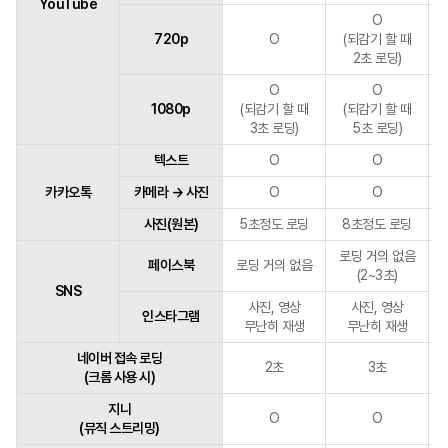
YouTube
O
720p
O
(되감기 할 때
2초 로딩)
O
O
1080p
(되감기 할 때
(되감기 할 때
3초 로딩)
5초 로딩)
텍스트
O
O
카카오톡
카메라 → 사진
O
O
사진(원본)
5초정도 로딩
8초정도 로딩
로딩 거의 없음
페이스북
로딩 거의 없음
(2~3초)
SNS
사진, 영상
사진, 영상
인스타그램
무난히 재생
무난히 재생
네이버 접속 로딩
2초
3초
(크롬 사용 시)
지니
O
O
(뮤직 스트리밍)