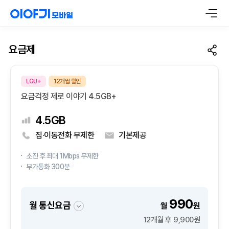
요금제
LGU+
12개월 할인
요금걱정 제로 이야기 4.5GB+
4.5GB
집·이동전화 무제한
기본제공
소진 후 최대 1Mbps 무제한
부가통화 300분
990
월 통신요금
월
원
12개월 후 9,900원