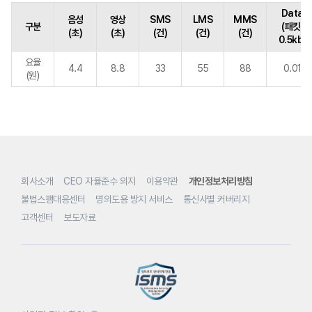
Data
음성
영상
SMS
LMS
MMS
구분
(패킷,
(초)
(초)
(건)
(건)
(건)
0.5kb)
요율
4.4
8.8
33
55
88
0.01
(원)
회사소개
CEO 자율준수 의지
이용약관
개인정보처리방침
불법스팸대응센터
명의도용 방지 서비스
통신사별 커버리지
고객센터
보도자료