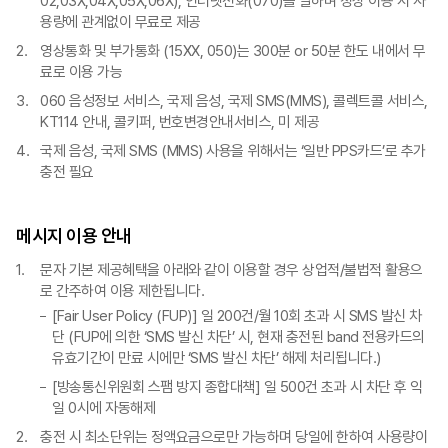
02,03X,04X,05X,06X), 인터넷전화(070)를 말하며 정상 이용 시 사
용량에 관계없이 무료로 제공
영상통화 및 부가통화 (15XX, 050)는 300분 or 50분 한도 내에서 무
료로 이용 가능
060 음성정보 서비스, 국제 음성, 국제 SMS(MMS), 콜렉트콜 서비스,
KT114 안내, 콜키퍼, 번호변경안내서비스, 미 제공
국제 음성, 국제 SMS (MMS) 사용을 위해서는 ‘일반 PPS카드’로 추가
충전 필요
메시지 이용 안내
문자 기본 제공혜택을 아래와 같이 이용할 경우 상업적/불법적 활용으
로 간주하여 이용 제한됩니다.
[Fair User Policy (FUP)] 일 200건/월 10회 초과 시 SMS 발신 차
단 (FUP에 의한 ‘SMS 발신 차단’ 시, 현재 충전된 band 전용카드의
유효기간이 만료 시에만 ‘SMS 발신 차단’ 해제 처리됩니다.)
[방송통신위원회 스팸 방지 종합대책] 일 500건 초과 시 차단 후 익
일 0시에 자동해제
충전 시 최소단위는 정액요금으로만 가능하며 당일에 한하여 사용량이