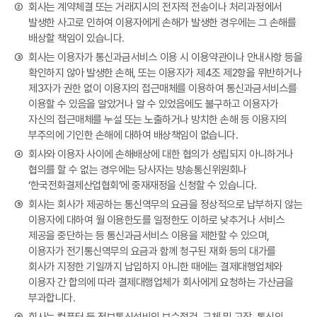
②
회사는 계약체결 또는 거래지시의 전자적 전송이나 처리과정에서
발생한 사고로 인하여 이용자에게 손해가 발생한 경우에는 그 손해를
배상할 책임이 있습니다.
③
회사는 이용자가 통신과금서비스 이용 시 이용약관이나 안내사항 등을
확인하지 않아 발생한 손해, 또는 이용자가 제4조 제2항을 위반하거나
제3자가 권한 없이 이용자의 접근매체를 이용하여 통신과금서비스를
이용할 수 있음을 알았거나 알 수 있었음에도 불구하고 이용자가
자신의 접근매체를 누설 또는 노출하거나 방치한 손해 등 이용자의
부주의에 기인한 손해에 대하여 배상책임이 없습니다.
④
회사와 이용자 사이에 손해배상에 대한 협의가 성립되지 아니하거나
협의를 할 수 없는 경우에는 당사자는 방송통신위원회나
‘한국전화결제산업협회’에 중재재정을 신청할 수 있습니다.
⑤
회사는 회사가 제공하는 통신역무의 요금을 정상적으로 납부하지 않는
이용자에 대하여 월 이용한도를 일정한도 이하로 낮추거나 서비스
제공을 중단하는 등 통신과금서비스 이용을 제한할 수 있으며,
이용자가 전기통신역무의 요금과 함께 청구된 재화 등의 대가를
회사가 지정한 기일까지 납입하지 아니한 때에는 결제대행업체와
이용자 간 합의에 따라 결제대행업체가 회사에게 요청하는 가산금을
부과합니다.