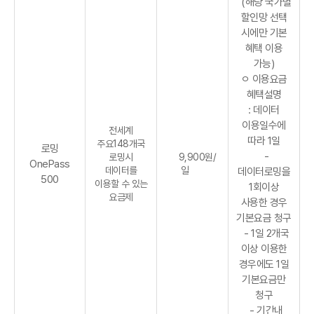
(해당 국가별
할인망 선택
시에만 기본
혜택 이용
가능)
ㅇ 이용요금
혜택설명
: 데이터
이용일수에
전세계
따라 1일
주요148개국
로밍
-
로밍시
9,900원/
OnePass
데이터를
일
데이터로밍을
500
이용할 수 있는
1회이상
요금제
사용한 경우
기본요금 청구
- 1일 2개국
이상 이용한
경우에도 1일
기본요금만
청구
- 기간내