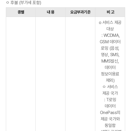
ㅇ 후불 (부가세 포함)
종별
내 용
요금부과기준
비 고
o 서비스 제공
대상
: WCDMA,
GSM 데이터
로밍 (음성,
영상, SMS,
MMS발신,
데이터
정보이용료
제외)
ㅇ 서비스
제공 국가
: T로밍
데이터
OnePass의
제공 국가와
동일함