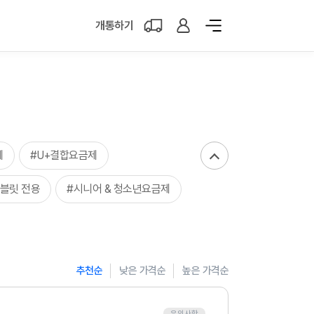
개통하기
제
#U+결합요금제
블릿 전용
#시니어 & 청소년요금제
추천순
낮은 가격순
높은 가격순
유의사항