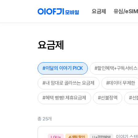
요금제
유심/eSIM
요금제
#이달의 이야기 PICK
#할인혜택+구독서비스
#내 맘대로 골라쓰는 요금제
#데이터 무제한
#혜택 빵빵! 제휴요금제
#선불정액
#선
총 25개
이야기 스탠
LGU+
4개월 할인
U+결합혜택