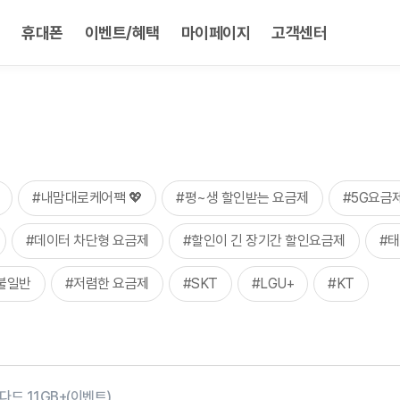
휴대폰
이벤트/혜택
마이페이지
고객센터
#내맘대로케어팩 💖
#평~생 할인받는 요금제
#5G요금
#데이터 차단형 요금제
#할인이 긴 장기간 할인요금제
#태
불일반
#저렴한 요금제
#SKT
#LGU+
#KT
다드 11GB+(이벤트)