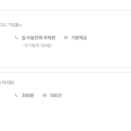
드 11GB+
집·이동전화 무제한
기본제공
부가통화 300분
15GB)
300분
100건